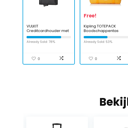
Free!
VULKIT
Kipling TOTEPACK
Creditcardhouder met
Boodschappentas
Dubbele ID-venster
Lederen Passcase
Already Sold: 78%
Already Sold: 53%
Portemonnee RFID-
blokkering
Automatische Pop-up
Kaartportemonnee
0
0
voor Kaarten en
Notities
Beki