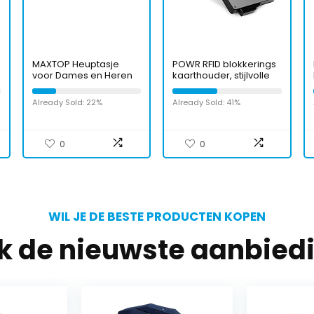
MAXTOP Heuptasje
POWR RFID blokkerings
voor Dames en Heren
kaarthouder, stijlvolle
Heuptasje Outdoor
slanke portemonnee
Grote Mobiele
en contactloze
Already Sold: 22%
Already Sold: 41%
Telefoontas Sport
kredietkaartbescherm
Waterdichte Running
er
Belt Schoudertas
Geldgordel voor
0
0
kamperen Wandelen
Fitness Fiets 4 zakken
met rits
WIL JE DE BESTE PRODUCTEN KOPEN
jk de nieuwste aanbied