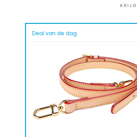
KRIJ
Deal van de dag
ght
ing
ompakt,
,
 Nacken &
Available:
26
69 %