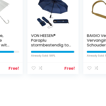
e,
VON HEESEN®
BAIGIO Ve
e
Paraplu
Vervangi
 wit
stormbestendig tot
Schouder
140 km/h – incl.
Afneemba
ap.
paraplutas &
Riem Univ
Already Sold: 98%
Already Sold: 
reisetui- zakparaplu
Riem met
met automatisch
Haken vo
Free!
Free!
open-mechanisme,
Handtass
klein, licht en
Aktetass
compact, teflon
Crossbod
coating,
Messenge
windbestendig,
stabiel
s interessants gevond