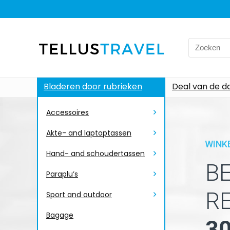
Bladeren door rubrieken
Deal van de d
Accessoires
Akte- and laptoptassen
WINK
Hand- and schoudertassen
B
Paraplu’s
R
Sport and outdoor
Bagage
3