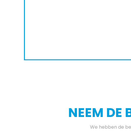
nenkort af
0
8
NEEM DE 
We hebben de bes