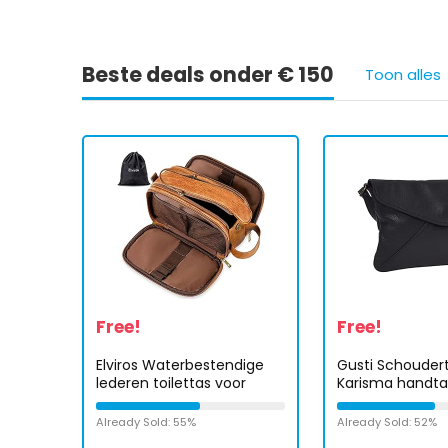
Beste deals onder € 150
Toon alles
Free!
Free!
Elviros Waterbestendige
Gusti Schoudert
lederen toilettas voor
Karisma handta
mannen grote reistas
tas vintage leer
scheren Dopp Kit
maat
Already Sold: 55%
Already Sold: 52%
Badkamer Gym Toiletten