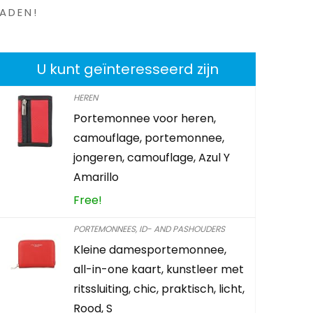
ADEN!
U kunt geïnteresseerd zijn
HEREN
Portemonnee voor heren,
3D Slaap 
camouflage, portemonnee,
Compleet 
jongeren, camouflage, Azul Y
Slaapmas
Amarillo
/ Vrouwen
Free!
Oogmasker
Extra 4x O
PORTEMONNEES, ID- AND PASHOUDERS
Karabijnh
Kleine damesportemonnee,
all-in-one kaart, kunstleer met
Already Sold:
ritssluiting, chic, praktisch, licht,
Rood, S