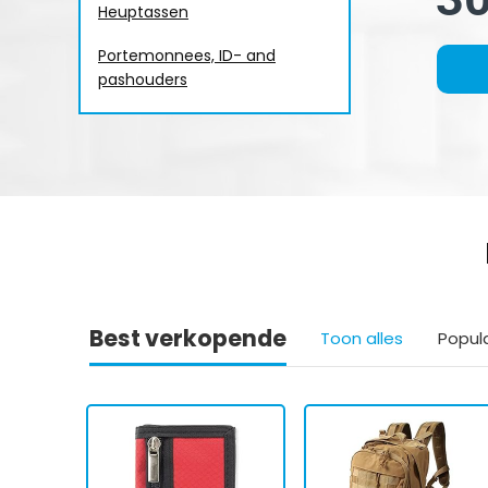
Heuptassen
Portemonnees, ID- and
pashouders
Best verkopende
Toon alles
Popul