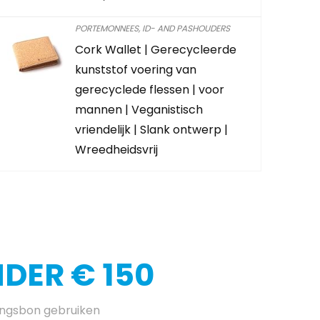
Schiet op! A
PORTEMONNEES, ID- AND PASHOUDERS
Cork Wallet | Gerecycleerde
0
3
kunststof voering van
gerecyclede flessen | voor
CONTROLEE
mannen | Veganistisch
vriendelijk | Slank ontwerp |
Wreedheidsvrij
DER € 150
ingsbon gebruiken