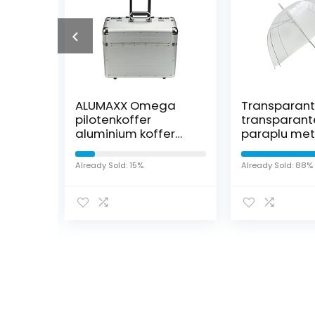
Alvar
ALUMAXX Omega
Transparant
3 x
pilotenkoffer
transparant
aluminium koffer
paraplu met
trolley
handvat,
bruiloftspar
Already Sold: 15%
Already Sold: 88%
Iet