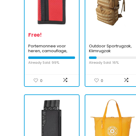
Free!
Portemonnee voor
Outdoor Sportrugzak,
heren, camouflage,
Klimrugzak
portemonnee,
Multifunctioneel
jongeren, camouflage,
Scheurbestendig
Already Sold: 99%
Already Sold: 16%
Azul Y Amarillo
Comfortabel Grote
Capaciteit Verstelbare
riem voor
Bergbeklimmen
0
0