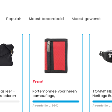
Populair
Meest beoordeeld
Meest gewenst
Free!
as leer –
Portemonnee voor heren,
TOMMY HIL
s lederen
camouflage,
Heritage B
, zwart, Eén
portemonnee, jongeren,
camouflage, Azul Y
Already Sold: 99%
Already Sold
Amarillo