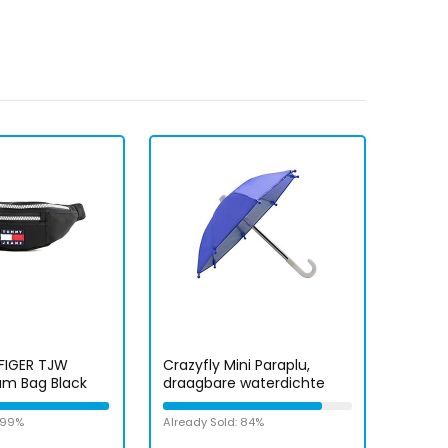
FIGER TJW
Crazyfly Mini Paraplu,
um Bag Black
draagbare waterdichte
telefoon beschermende
paraplu duurzame UV-
: 99%
Already Sold: 84%
bescherming paraplu