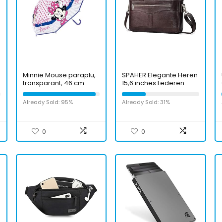
Minnie Mouse paraplu,
SPAHER Elegante Heren
transparant, 46 cm
15,6 inches Lederen
Aktetas Zakelijk Werk
Laptop Handtas
Already Sold: 95%
Already Sold: 31%
Schoudertas
Messenger-tas Top-
handvat Reistas met
verwijderbare riem
0
0
voor notebook
macbook