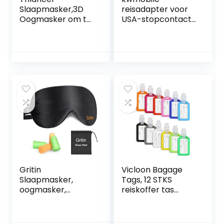
Slaapmasker,3D
reisadapter voor
Oogmasker om te
USA-stopcontact
Slapen,
– Set van 3
Verduistering dat
reisstekkers-
met Oordopjes
Geschikt voor
landen met type-
A stopcontact –
Voor o.a. USA,
Canada en Mexico
Gritin
Vicloon Bagage
Slaapmasker,
Tags, 12 STKS
oogmasker,
reiskoffer tas
nachtmasker,
bagage Tag
verstelbaar
bagagelabel,
elastiek, 100%
Plastic bagage