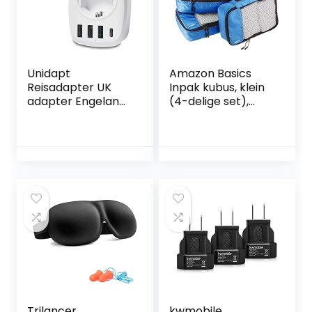
Unidapt
Amazon Basics
Reisadapter UK
Inpak kubus, klein
adapter Engeland
(4-delige set),
Duitsland stekker
blauw
met 3 USB, 1 type
C, AC
stekkeradapter
reisstekker
stroomadapter
Schuko op type G
Groot-Brittannië
Ierland wandlader
laadstation
stopcontact
Trilancer
kwmobile