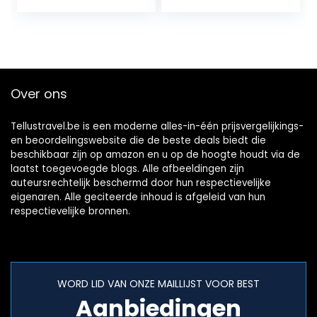
huidvriendelijk,
Identifier, Bagage
zijde, geurneutraal,
Tag houder, Koffer
slaapbril met
ID Tags, Handtas
oordopjes en
Tag Label, Travel
draagbare tas
ID Bag Tag,
Bagage koffers
Over ons
Tag Tag
Tellustravel.be is een moderne alles-in-één prijsvergelijkings-
en beoordelingswebsite die de beste deals biedt die
beschikbaar zijn op amazon en u op de hoogte houdt via de
laatst toegevoegde blogs. Alle afbeeldingen zijn
auteursrechtelijk beschermd door hun respectievelijke
eigenaren. Alle geciteerde inhoud is afgeleid van hun
respectievelijke bronnen.
WORD LID VAN ONZE MAILLIJST VOOR BEST
Aanbiedingen