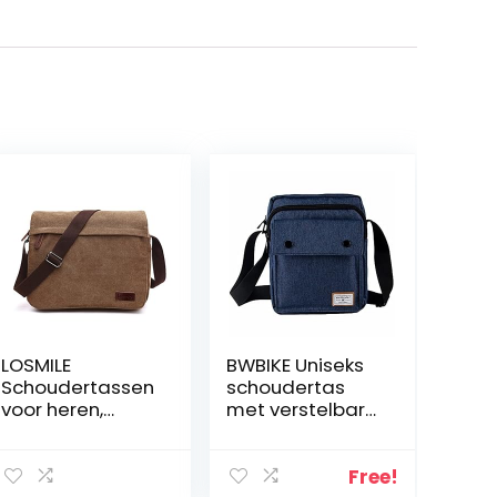
LOSMILE
BWBIKE Uniseks
Schoudertassen
schoudertas
voor heren,
met verstelbare
canvas
riem,
schoudertassen,
schoudertas
laptoptas,
met ritssluiting,
Free!