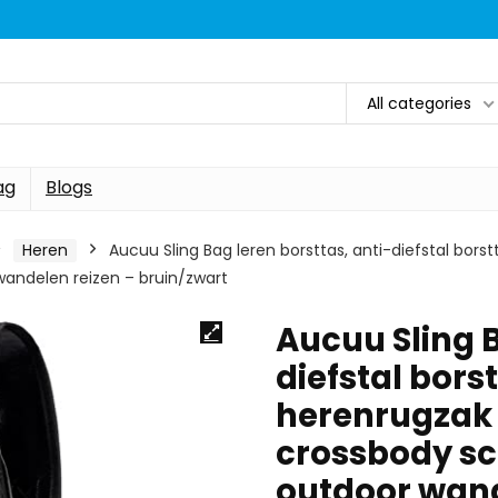
All categories
ag
Blogs
Heren
Aucuu Sling Bag leren borsttas, anti-diefstal bors
andelen reizen – bruin/zwart
Aucuu Sling B
diefstal bors
herenrugzak 
crossbody sc
outdoor wand