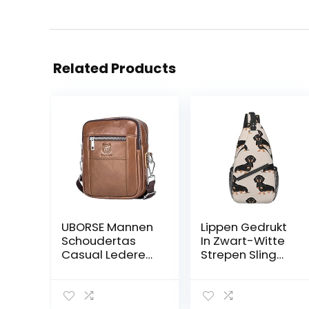
Related Products
UBORSE Mannen
Lippen Gedrukt
Schoudertas
In Zwart-Witte
Casual Lederen
Strepen Sling
Messenger Bag
Bags,
Vintage
Crossbody
Crossbody Pack
Schoudertas