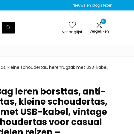
Nieuws en blogs lezen
0
Vergelijken
verlanglijst
ttas, kleine schoudertas, herenrugzak met USB-kabel,
ag leren borsttas, anti-
ttas, kleine schoudertas,
met USB-kabel, vintage
houdertas voor casual
elen reizen –