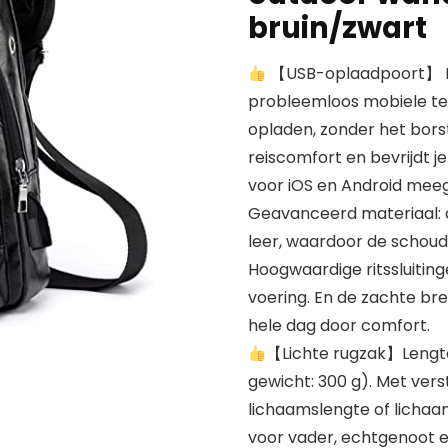
bruin/zwart
【USB-oplaadpoort】 Met
probleemloos mobiele tel
opladen, zonder het bors
reiscomfort en bevrijdt
voor iOS en Android mee
Geavanceerd materiaal: 
leer, waardoor de schoude
Hoogwaardige ritssluitin
voering. En de zachte bre
hele dag door comfort.
【Lichte rugzak】Lengt
gewicht: 300 g). Met vers
lichaamslengte of licha
voor vader, echtgenoot en