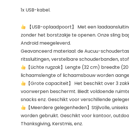
1x USB-kabel.
【USB-oplaadpoort】 Met een laadaansluiting e
zonder het borstzakje te openen. Onze sling ba
Android meegeleverd.
Geavanceerd materiaal: de Aucuu-schoudertas b
ritssluitingen, verstelbare schouderbanden, sto
【Lichte rugzak】Lengte (32 cm) breedte (20 c
lichaamslengte of lichaamsbouw worden aangepa
【Grote capaciteit】 Het beschikt over 3 zakken 
voorwerpen beschermt. Biedt voldoende ruimte vo
snacks enz. Geschikt voor verschillende gelegen
【Meerdere gelegenheden】Stijlvolle, uniseks s
worden gebruikt. Geschikt voor kantoor, outdoor
Thanksgiving, Kerstmis, enz.