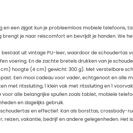
n een zijgat kun je probleemloos mobiele telefoons, ta
g brengt je naar reiscomfort en bevrijdt je handen. We 
estaat uit vintage PU-leer, waardoor de schoudertas vo
ffen voering. En de zachte bretels drukken van je schoude
m) hoogte (4 cm) gewicht: 300 g). Met verstelbare scho
st. Een mooi cadeau voor vader, echtgenoot en alle ma
met ritssluiting, 1 klein vak met ritssluiting en 1 voorvak
or alle belangrijke spullen zoals tablet, mobiele telefoo
heden en dagelijks gebruik.
choudertas en effectief. Kan als borsttas, crossbody-ru
, reizen, vakantie, bedrijf en andere gelegenheden. Het 