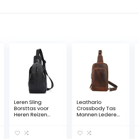
Leren Sling
Leathario
Borsttas voor
Crossbody Tas
Heren Reizen
Mannen Lederen
Outdoor Jagen
Sling Bag Borst
Wandelen
Schoudertas
Camping
Vintage