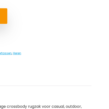
rtassen
,
Heren
age crossbody rugzak voor casual, outdoor,