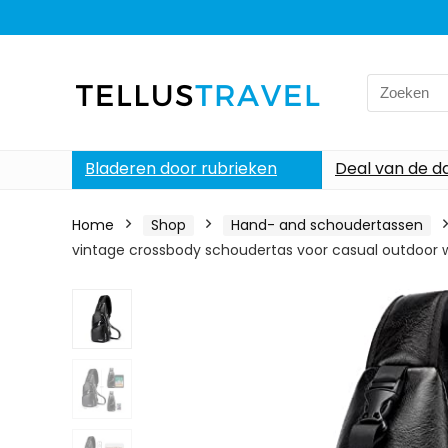
Search
for:
Bladeren door rubrieken
Deal van de d
Home
Shop
Hand- and schoudertassen
vintage crossbody schoudertas voor casual outdoor w