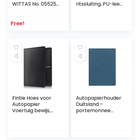
WITTAS No. 05525
ritssluiting, PU-leer,
5525 Unisex –
telefoonportemon
Volwassenen
nee voor vrouwen,
Portemonnee
grote capaciteit,
Free!
lange clutch,
portemonnee met
meerdere
kaartsleuven,
armband,
portemonnee, grijs
2, Eén maat,
Stijlvol.
Fintie Hoes voor
Autopapierhouder
Autopapier
Duitsland –
Voertuig bewijs,
portemonnee
Ultraslank Licht
voor autopapier
Premium Kunstleer
Duitsland
Voertuigbewijs Etui
Creditcardhouder