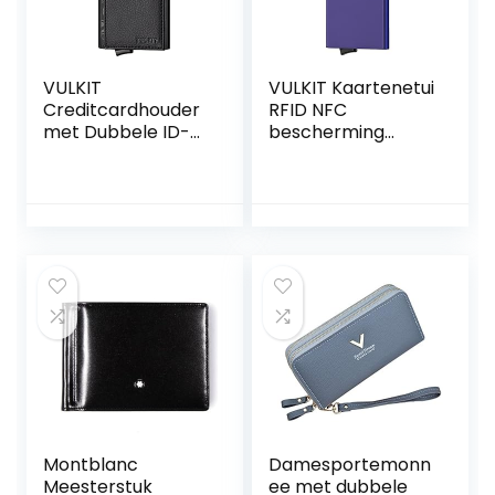
VULKIT
VULKIT Kaartenetui
Creditcardhouder
RFID NFC
met Dubbele ID-
bescherming
venster Lederen
portemonnee
Passcase
heren met geldvak
Portemonnee
mini kaarthouder
RFID-blokkering
portemonnee
Automatische
voor 5-7 kaarten
Pop-up
en bankbiljetten,
Kaartportemonne
lila, lila
e voor Kaarten en
Notities
Montblanc
Damesportemonn
Meesterstuk
ee met dubbele