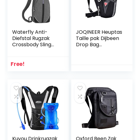
Camping Fitness
Reizen, Kleur: wit,
Waterfly Anti-
JOQINEER Heuptas
Diefstal Rugzak
Taille pak Dijbeen
Crossbody Sling
Drop Bag
Bag Kleine
Tactische Militaire
Multifunctionele
Rijden Motorfiets
Daypack voor
Outdoor Bike
Free!
Mannen Vrouwen
Fietsen Multi-
purpose
Messenger
Schoudertas door
D & B Sport
Kuyou Drinkrugzak
Oxford Been Zak