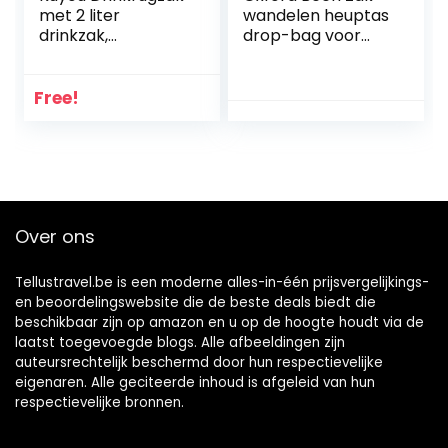
met 2 liter
wandelen heuptas
drinkzak,
drop-bag voor
ultralichte rugzak
mannen dames
met drinksysteem
motorfiets fietsen
voor kamperen,
multifunctioneel
Free!
wandelen, reizen,
tactisch dij
lopen
heuptasje reizen
vissen fietsen
buiten zwart
Over ons
Tellustravel.be is een moderne alles-in-één prijsvergelijkings-
en beoordelingswebsite die de beste deals biedt die
beschikbaar zijn op amazon en u op de hoogte houdt via de
laatst toegevoegde blogs. Alle afbeeldingen zijn
auteursrechtelijk beschermd door hun respectievelijke
eigenaren. Alle geciteerde inhoud is afgeleid van hun
respectievelijke bronnen.