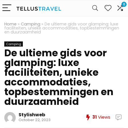
0
Home
»
Camping
»
De ultieme gids voor glamping: luxe
faciliteiten, unieke accommodaties, topbestemmingen
en duurzaamheid
Camping
De ultieme gids voor
glamping: luxe
faciliteiten, unieke
accommodaties,
topbestemmingen en
duurzaamheid
Stylishweb
31
Views
October 22, 2023