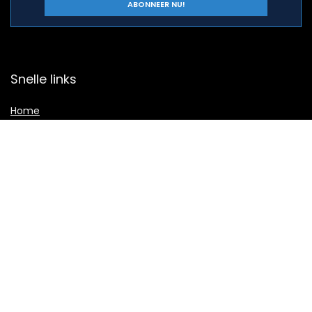
Snelle links
Home
Alles winkelen
Blogs
Onze webshops
Adverteren
Verklaringen
Privacybeleid
algemene voorwaarden
Gelieerde openbaarmaking