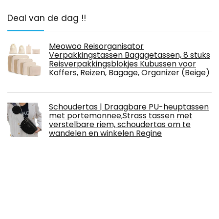
Deal van de dag !!
Meowoo Reisorganisator
Verpakkingstassen Bagagetassen, 8 stuks
Reisverpakkingsblokjes Kubussen voor
Koffers, Reizen, Bagage, Organizer (Beige)
Schoudertas | Draagbare PU-heuptassen
met portemonnee,Strass tassen met
verstelbare riem, schoudertas om te
wandelen en winkelen Regine
VULKIT Kaarthouder Pop Up Portemonnee
RFID Blokkerende Slanke Llederen
Kaartportemonnee Biedt Plaats aan 11
Kaarten en Notities