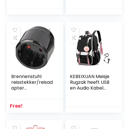
Messenger Tas (1-
Pack)
Brennenstuhl
KEBEIXUAN Meisje
reisstekker/reisad
Rugzak heeft USB
apter
en Audio Kabel
(reisstekkeradapt
Interface Geschikt
er voor: USA,
als Student School
Japan
Bag Laptop Rugzak
Free!
stopcontact en
Leisure Rugzak
Euro/contourstekk
er) zwart