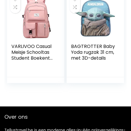
VARLIVOO Casual
BAGTROTTER Baby
Meisje Schooltas
Yoda rugzak 31 cm,
Student Boekentas
met 3D-details
Rugzak College
Dagrugzak
Vrouwen Tieners
Rugzak
15.6″Laptop School
Reizen Camping
Waterdicht
Polyester Roze
Over ons
Tellustravel.be is een moderne alles-in-één prijsvergelijkings-