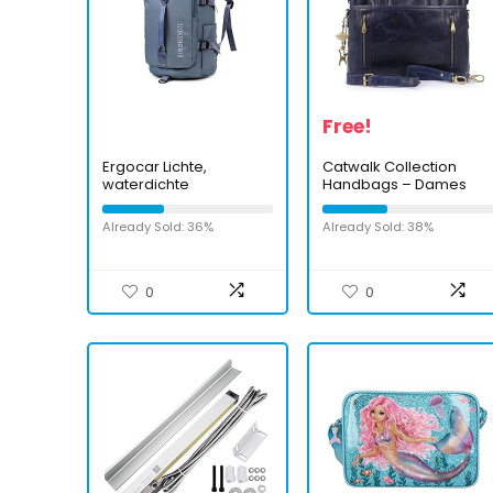
Free!
Ergocar Lichte,
Catwalk Collection
waterdichte
Handbags – Dames
wandelrugzak voor
Leren
dames, reistas, met
Briefcase/Aktetas
Already Sold: 36%
Already Sold: 38%
schoenentas, heren
Cross Body – Dames
rugzak, trekkingrugzak,
Organiser Werk Tas –
reisrugzak,
Tablte/Laptop Tas –
outdoorrugzak,
ADELE
0
0
sporttas, zachte
bagage