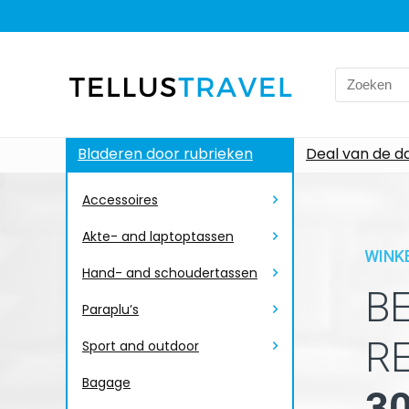
Bladeren door rubrieken
Deal van de d
Accessoires
Akte- and laptoptassen
WINK
Hand- and schoudertassen
B
Paraplu’s
R
Sport and outdoor
Bagage
3