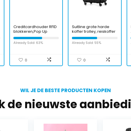
Creditcardhouder RFID
Suitline grote harde
blokkeren,Pop Up
koffer trolley, reiskoffer
Metalen Kaarthouder
check-in bagage, TSA,
Minimalistische Mens
76 cm, ca. 86 liter, 100%
Already Sold: 63%
Already Sold: 55%
Kaarthouder Slanke
ABS mat zwart
Metalen Kaarthouder
Voor 5 Kaarten [Zwart],
Zwart, Minimalistisch
0
0
WIL JE DE BESTE PRODUCTEN KOPEN
jk de nieuwste aanbied