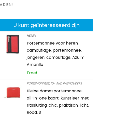
ADEN!
U kunt geïnteresseerd zijn
HEREN
Portemonnee voor heren,
Beige Led
camouflage, portemonnee,
Riem,150 
jongeren, camouflage, Azul Y
Leder Vers
Amarillo
Pochette A
Free!
Pochette M
PORTEMONNEES, ID- AND PASHOUDERS
Already Sold:
Kleine damesportemonnee,
all-in-one kaart, kunstleer met
ritssluiting, chic, praktisch, licht,
Schiet op! A
Rood, S