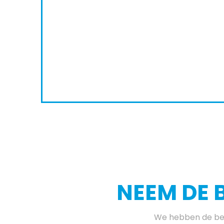
0
7
8
NEEM DE 
We hebben de bes