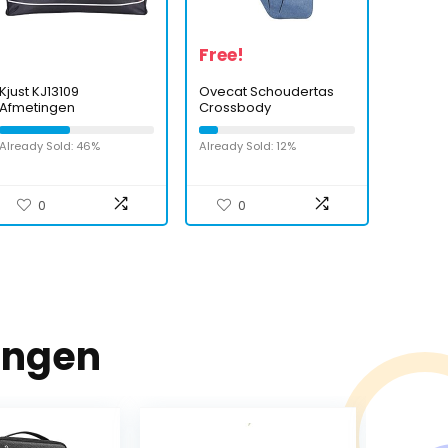
Free!
Kjust KJ13109
Ovecat Schoudertas
Afmetingen
Crossbody
Dell’vliegtuig type
Schouderborstrugzak
As27Pw
Anti-diefstal sjerp
Already Sold: 46%
Already Sold: 12%
tassen voor mannen,
vrouwen
0
0
ingen