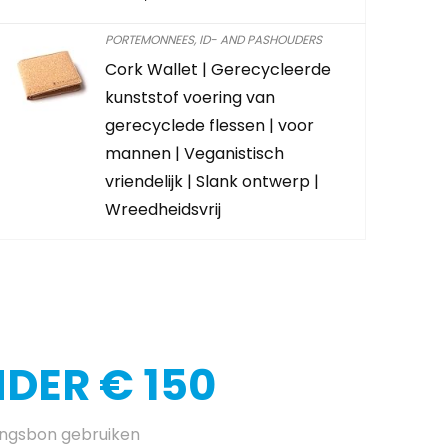
0
2
PORTEMONNEES, ID- AND PASHOUDERS
Cork Wallet | Gerecycleerde
CONTROLEE
kunststof voering van
gerecyclede flessen | voor
mannen | Veganistisch
vriendelijk | Slank ontwerp |
Wreedheidsvrij
DER € 150
ingsbon gebruiken