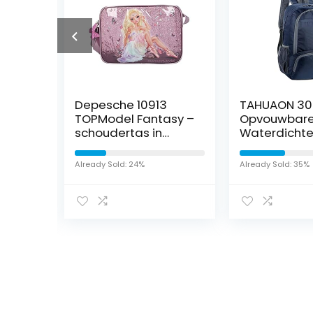
Depesche 10913
TAHUAON 30
Set
TOPModel Fantasy –
Opvouwbar
her
schoudertas in
Waterdichte
ballet design, met
Casual Dag
ritssluiting en in
Hoge Capaci
Already Sold: 24%
Already Sold: 35%
lengte verstelbare
Ultralight R
draagriem, ca. 34 x
Reizen Boek
24 x 10 cm groot
Stevige
Iet