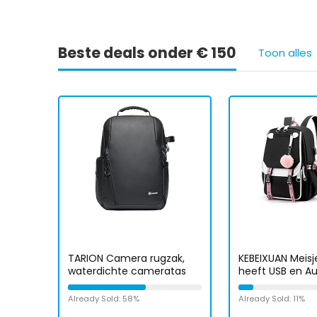
Beste deals onder € 150
Toon alles
TARION Camera rugzak,
KEBEIXUAN Meisj
waterdichte cameratas
heeft USB en Au
met 14 ”
Interface Gesch
laptopcompartiment,
Student School
Already Sold: 58%
Already Sold: 11%
professionele rugzak grote
Laptop Rugzak L