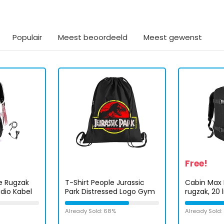
Populair
Meest beoordeeld
Meest gewenst
Free!
e Rugzak
T-Shirt People Jurassic
Cabin Max 
dio Kabel
Park Distressed Logo Gym
rugzak, 20 l
ikt als
Bag – Printed Bag – A
handbagage
 Bag
Beautiful Drawstring Gym
40x20x25 c
Already Sold: 68%
Already Sold:
eisure
Bag
handbagag