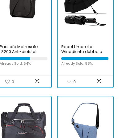
Pacsafe Metrosafe
Repel Umbrella
LS200 Anti-diefstal
Winddichte dubbele
nylon schoudertas voor
geventileerde
dames en heren,
reisparaplu met teflon
Already Sold: 64%
Already Sold: 98%
schoudertas met
coating
diefstalbescherming,
tas met
beveiligingsfuncties, 7
0
0
liter