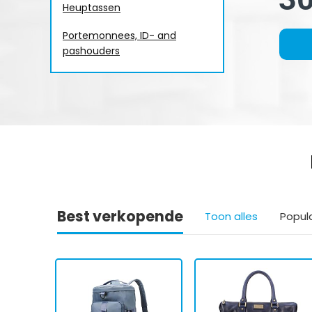
Heuptassen
Portemonnees, ID- and
pashouders
Best verkopende
Toon alles
Popul