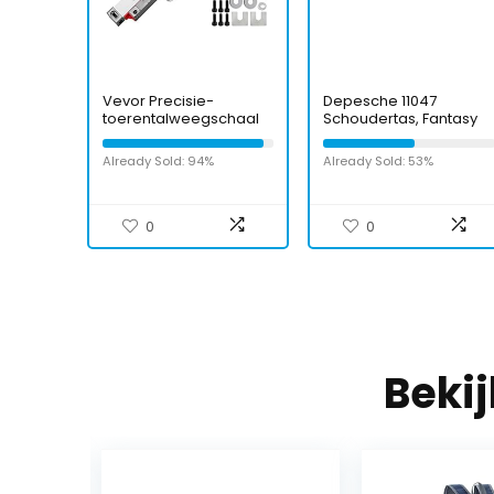
Vevor Precisie-
Depesche 11047
toerentalweegschaal
Schoudertas, Fantasy
300 mm voor
Model Mermaid, blauw,
freesmachine met
ca. 10 x 24 x 34 cm
Already Sold: 94%
Already Sold: 53%
accessoires
0
0
Beki