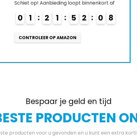
Schiet op! Aanbieding loopt binnenkort af
0
1
2
1
5
2
0
7
8
CONTROLEER OP AMAZON
Bespaar je geld en tijd
BESTE PRODUCTEN ON
te producten voor u gevonden en u kunt een extra kort