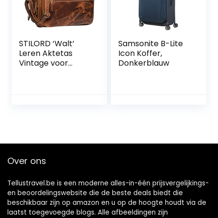
STILORD ‘Walt’
Samsonite B-Lite
Leren Aktetas
Icon Koffer,
Vintage voor
Donkerblauw
Heren Dames
Laptoptas 15,6
Schoudertas
Grote Business Tas
Lerarentas Leer
Werktas DIN A4,
Kleur:kara –
cognac
Over ons
Tellustravel.be is een moderne alles-in-één prijsvergelijkings-
en beoordelingswebsite die de beste deals biedt die
beschikbaar zijn op amazon en u op de hoogte houdt via de
laatst toegevoegde blogs. Alle afbeeldingen zijn