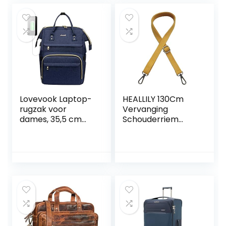
Lovevook Laptop-
HEALLILY 130Cm
rugzak voor
Vervanging
dames, 35,5 cm
Schouderriem
(14inch),
Verstelbare
waterdicht, met
Laptop Tas
USB-
Bagage
oplaadaansluiting,
Schouderriem Met
rechthoekige
Haak Voor
schooltas,
Messenger Bags
schoolrugzak, voor
Aktetassen
studenten, leraren,
Bandjes Geel
voor universiteit,
werk