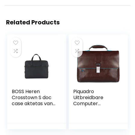
Related Products
BOSS Heren
Piquadro
Crosstown S doc
Uitbreidbare
case aktetas van
Computer
Italiaans leer met
Portfolio Aktetas
logo in reliëf
met Ipad/ipadair
grootte, zwart 1,
compartiment
One size