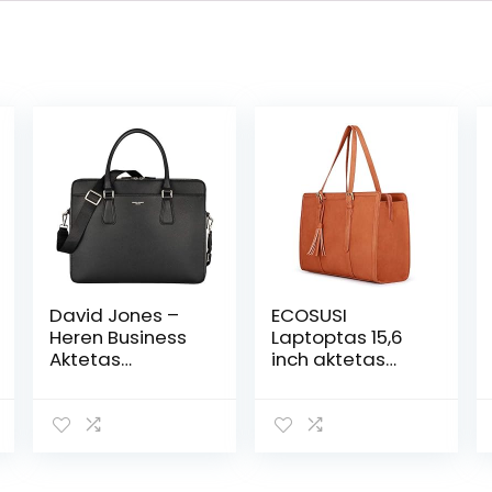
David Jones –
ECOSUSI
Heren Business
Laptoptas 15,6
Aktetas
inch aktetas
Handtas – 13
dames grote
inch Laptoptas
handtas
PU Leer –
business
Werktas
werktas
Kantoortas
kantoortas
Schooltas – Veel
dames