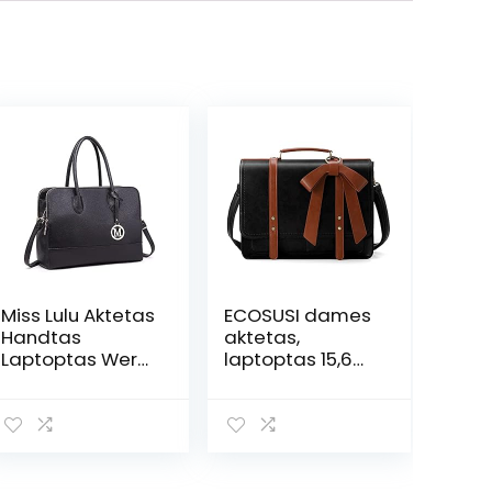
Miss Lulu Aktetas
ECOSUSI dames
Handtas
aktetas,
Laptoptas Werk
laptoptas 15,6
Tas
inch, vintage
Schoudertas
schoudertas
Messenger Tas
met
Retro Elegant
afneembare
Vrouwen
strik, schooltas,
zwart/bruin