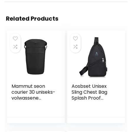
Related Products
Mammut seon
Aosbset Unisex
courier 30 uniseks-
Sling Chest Bag
volwassene
Splash Proof
Dagrugzak
Oxford Cloth
Shoulder Fanny
Pack Adjustable
Strap All-match
for Men Women