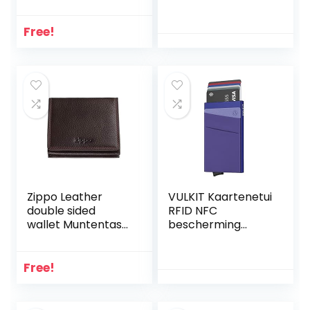
5525 Unisex –
Volwassenen
Portemonnee
Free!
Zippo Leather
VULKIT Kaartenetui
double sided
RFID NFC
wallet Muntentas
bescherming
10 cm
portemonnee
heren met geldvak
mini kaarthouder
Free!
portemonnee
voor 5-7 kaarten
en bankbiljetten,