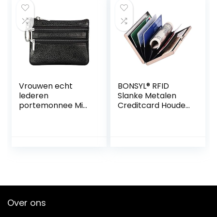
lila, lila
Vrouwen echt
BONSYL® RFID
lederen
Slanke Metalen
portemonnee Mini
Creditcard Houder
Pouch verandering
Portemonnee voor
portemonnee met
Dames en Heren,
sleutelhanger,
Creditcardhouder
Zwart, Eén maat,
voor Tegen
Minimalistisch
Elektronische
Pickpockets &
Identity Diefstal.
Over ons