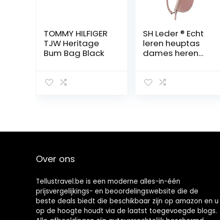
TOMMY HILFIGER
SH Leder ® Echt
TJW Heritage
leren heuptas
Bum Bag Black
dames heren
unisex heuptas
voor festival
reizen buiktas
kleine crossbody
bag vrouwen
lederen tas
23x12cm AVA
G292, lichtroze,
Small, Modieuze
heupzakken
Over ons
Tellustravel.be is een moderne alles-in-één
prijsvergelijkings- en beoordelingswebsite die de
beste deals biedt die beschikbaar zijn op amazon en u
op de hoogte houdt via de laatst toegevoegde blogs.