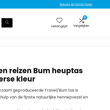
Nieuws en blogs lezen
0
Vergelijken
verlanglijst
en reizen Bum heuptas
erse kleur
zaam geproduceerde Travel/Bum tas is
ulp van de fijnste natuurlijke hennepvezel en