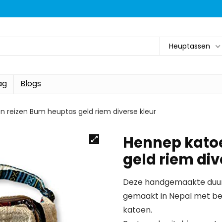
Heuptassen
ag
Blogs
 reizen Bum heuptas geld riem diverse kleur
Hennep kato
geld riem div
Deze handgemaakte duur
gemaakt in Nepal met beh
katoen.