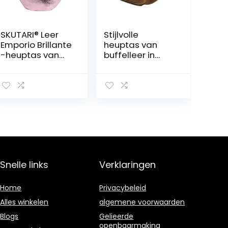
SKUTARI® Leer
Stijlvolle
Emporio Brillante
heuptas van
-heuptas van
buffelleer in
echt leer,
elegante
schoudertas
vintage look
met binnenvak,
voor dames en
modieuze
heren, heuptas
heuptas van
met verstelbare
echt leer, leren
riem (tot 130
tas, lange riem,
cm), grote
(brons) – MADE
heuptas
IN ITALY
Snelle links
Verklaringen
Home
Privacybeleid
Alles winkelen
algemene voorwaarden
Blogs
Gelieerde
openbaarmaking