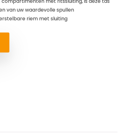
 compartimenten met ritssluiting, is deze tas
ren van uw waardevolle spullen
rstelbare riem met sluiting