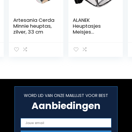
Artesania Cerda
ALANEK
Minnie heuptas,
Heuptasjes
zilver, 33 cm
Meisjes
Heuptassen
Heuptasje
Doorzichtig
Heuptasje
Waterdicht
Schattig
Heuptasje
Doorzichtig
Portemonnee
Transparant
WORD LID VAN ONZE MAILLIJST VOOR BEST
met Verstelbare
Aanbiedingen
Riemtas voor
Dames Heren