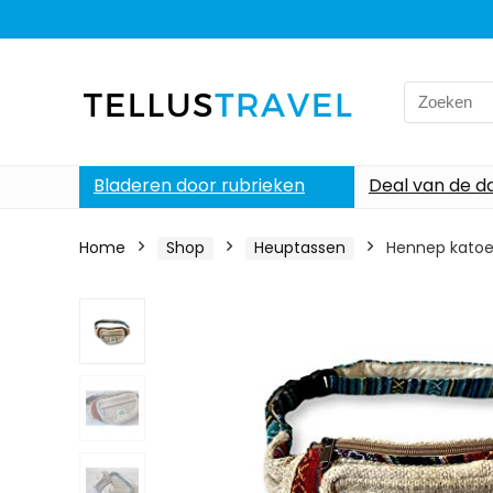
Search
for:
Bladeren door rubrieken
Deal van de d
Home
Shop
Heuptassen
Hennep katoen