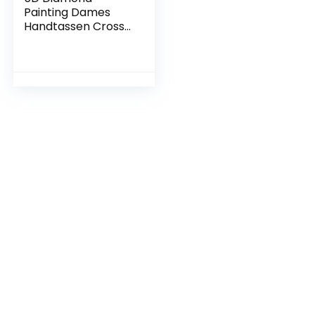
Painting Dames
Handtassen Cross-
Body Bag, DIY
Diamond Art
Lederen
Schoudertas
Clutch Bag Coin
Purse met Ketting
en Kwastjes voor
Vrouwen Meisje