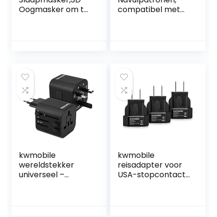
Oogmasker om te
compatibel met
Slapen,
Brother LC3237,
Verduistering dat
LC3239, zwart en
met Oordopjes
kleur, incl.
accessoires + 550
ml inkt
kwmobile
kwmobile
wereldstekker
reisadapter voor
universeel –
USA-stopcontact
Reisstekker
– Set van 3
geschikt voor de
reisstekkers-
hele wereld –
Geschikt voor
Europa, Verenigde
landen met type-