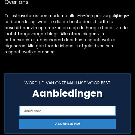
Over ons
Accessoires
cosmetica, koffer
(5 maten),
transparant, XS/XL
Tellustravel.be is een moderne alles-in-één prijsvergelijkings-
en beoordelingswebsite die de beste deals biedt die
beschikbaar zijn op amazon en u op de hoogte houdt via de
laatst toegevoegde blogs. Alle afbeeldingen zijn
auteursrechtelijk beschermd door hun respectievelijke
eigenaren. Alle geciteerde inhoud is afgeleid van hun
respectievelijke bronnen.
WORD LID VAN ONZE MAILLIJST VOOR BEST
Aanbiedingen