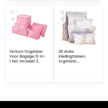
Staten, Afrika,
A stopcontact –
Australië en Azië
Voor o.a. USA,
Canada en Mexico
Vicloon Organizer
20 stuks
Voor Bagage, 6-in-
kledingtassen,
1 Set, Inclusief 3
organizer,
Pakdobbelstenen
opbergtas,
en 3
reisbagage,
Opbergzakken,
reistas,
Reis-kledingtassen
waterdichte tas,
Voor Droge
reisverpakking,
Kleding,
compressiezakken
Ondergoed,
voor kleding,
Cosmetica en
schoenen,
Andere
ondergoed,