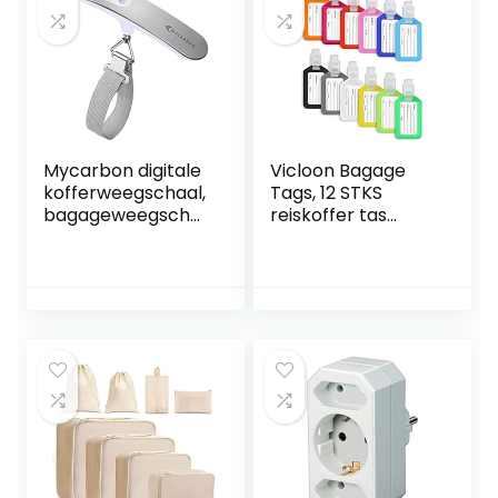
Mycarbon digitale
Vicloon Bagage
kofferweegschaal,
Tags, 12 STKS
bagageweegscha
reiskoffer tas
al, analoog, voor
bagage Tag
reiskoffer, keuken,
bagagelabel,
vissen, 50 kg,
Plastic bagage
hangweegschaal,
Identifier, Bagage
digitale
Tag houder, Koffer
weegschaal,
ID Tags, Handtas
visweegschaal
Tag Label, Travel
(Zilver3), zilver
ID Bag Tag,
Bagage koffers
Tag Tag