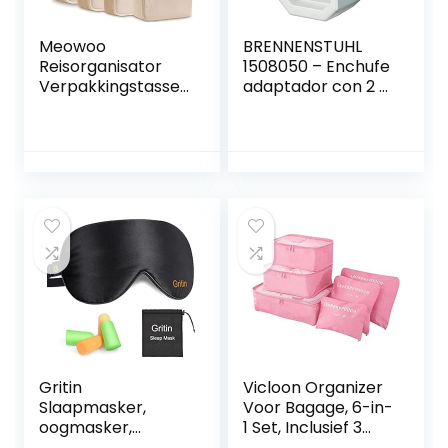
Meowoo
BRENNENSTUHL
Reisorganisator
1508050 – Enchufe
Verpakkingstasse
adaptador con 2 +
n Bagagetassen, 8
1 tomas de
stuks
corriente
Reisverpakkingsbl
okjes Kubussen
voor Koffers,
Reizen, Bagage,
Organizer (Beige)
Gritin
Vicloon Organizer
Slaapmasker,
Voor Bagage, 6-in-
oogmasker,
1 Set, Inclusief 3
nachtmasker,
Pakdobbelstenen