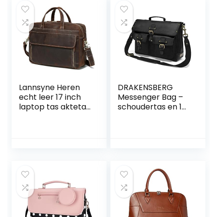
schoolrugzak, voor
studenten, leraren,
voor universiteit,
werk
Lannsyne Heren
DRAKENSBERG
echt leer 17 inch
Messenger Bag –
laptop tas aktetas
schoudertas en 15″
schoudertas
laptoptas voor
schoudertas
heren in retro-
schoudertas, bruin,
vintage-design,
Large
handgemaakt in
premium kwaliteit,
15L, canvas en leer,
zwart, DR00141