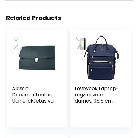
Related Products
Alassio
Lovevook Laptop-
Documententas
rugzak voor
Udine, aktetas van
dames, 35,5 cm
echt leer,
(14inch),
afsluitbare
waterdicht, met
documentenmap,
USB-
voor A4-formaat
oplaadaansluiting,
aktetas, 39 cm,
rechthoekige
zwart
schooltas,