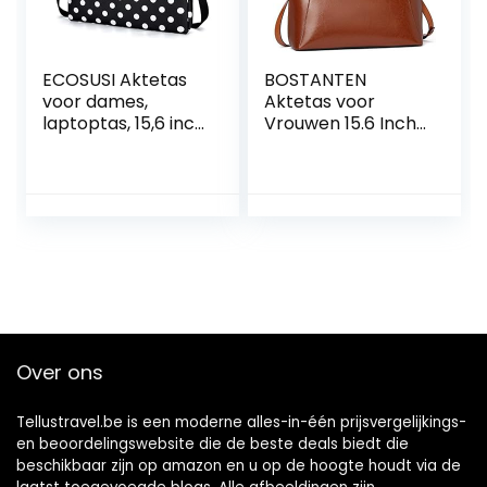
ECOSUSI Aktetas
BOSTANTEN
voor dames,
Aktetas voor
laptoptas, 15,6 inch
Vrouwen 15.6 Inch
met laptopvak,
Laptop Lederen
aktetas, leren tas
Slanke Business
om om te hangen,
Messenger Bag
trolley,
Schouder Tote
opsteekbaar,
Handtassen
zakelijke tas,
schoudertassen
Over ons
Tellustravel.be is een moderne alles-in-één prijsvergelijkings-
en beoordelingswebsite die de beste deals biedt die
beschikbaar zijn op amazon en u op de hoogte houdt via de