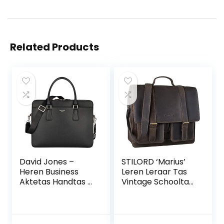
Related Products
David Jones –
STILORD ‘Marius’
Heren Business
Leren Leraar Tas
Aktetas Handtas –
Vintage Schooltas
13 inch Laptoptas
Grote Aktetas
PU Leer – Werktas
Laptoptas
Kantoortas
Schoudertas
Schooltas – Veel
Tassen voor