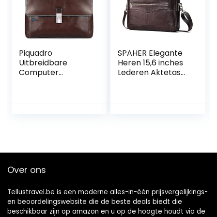
Piquadro
SPAHER Elegante
Uitbreidbare
Heren 15,6 inches
Computer
Lederen Aktetas
Portfolio Aktetas
Zakelijk Werk
met Ipad/ipadair
Laptop Handtas
compartiment
Schoudertas
Messenger-tas
Top-handvat
Reistas met
verwijderbare riem
voor notebook
macbook
Over ons
Tellustravel.be is een moderne alles-in-één prijsvergelijkings-
en beoordelingswebsite die de beste deals biedt die
beschikbaar zijn op amazon en u op de hoogte houdt via de