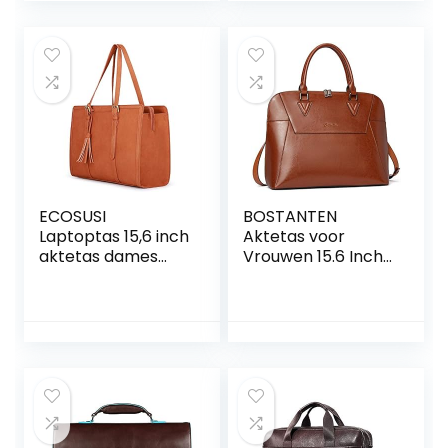
Zakken Briefcase
Leraren
Satchel –
Boekentassen
Schoudertas
Docententas
Messenger
Lederen
Crossbodytas –
Zwart
ECOSUSI
BOSTANTEN
Laptoptas 15,6 inch
Aktetas voor
aktetas dames
Vrouwen 15.6 Inch
grote handtas
Laptop Lederen
business werktas
Slanke Business
kantoortas dames
Messenger Bag
notebooktas
Schouder Tote
shopper met 3
Handtassen
vakken voor
kantoor school