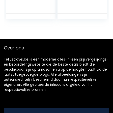
Zakelijk Werk
schoudertas met
Laptop Handtas
afneembare strik,
Schoudertas
schooltas,
Messenger-tas
zwart/bruin
Top-handvat
Reistas met
verwijderbare riem
voor notebook
macbook
Over ons
Tellustravel.be is een moderne alles-in-één prijsvergelijkings-
en beoordelingswebsite die de beste deals biedt die
beschikbaar zijn op amazon en u op de hoogte houdt via de
laatst toegevoegde blogs. Alle afbeeldingen zijn
auteursrechtelijk beschermd door hun respectievelijke
eigenaren. Alle geciteerde inhoud is afgeleid van hun
respectievelijke bronnen.