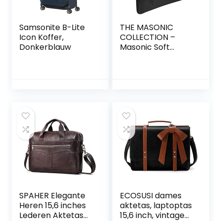
Samsonite B-Lite
THE MASONIC
Icon Koffer,
COLLECTION –
Donkerblauw
Masonic Soft
Case/Schort
Houder
Schoudertas –
Lichtgewicht
MM/WM Regalia
SPAHER Elegante
ECOSUSI dames
Heren 15,6 inches
aktetas, laptoptas
Lederen Aktetas
15,6 inch, vintage