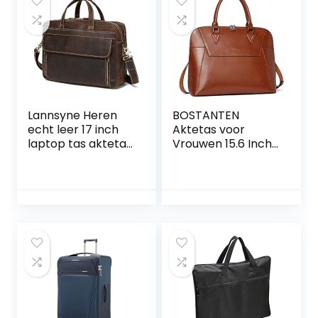
Lannsyne Heren
BOSTANTEN
echt leer 17 inch
Aktetas voor
laptop tas aktetas
Vrouwen 15.6 Inch
schoudertas
Laptop Lederen
schoudertas
Slanke Business
schoudertas, bruin,
Messenger Bag
Large
Schouder Tote
Handtassen