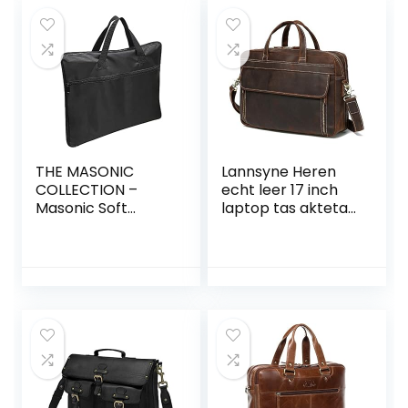
Aktetas
Bestandsmap
Vergaderdocumen
t (inktschilderij)
THE MASONIC
Lannsyne Heren
COLLECTION –
echt leer 17 inch
Masonic Soft
laptop tas aktetas
Case/Schort
schoudertas
Houder
schoudertas
Schoudertas –
schoudertas, bruin,
Lichtgewicht
Large
MM/WM Regalia