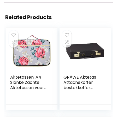
Related Products
Aktetassen, A4
GRÄWE Aktetas
Slanke Zachte
Attachekoffer
Aktetassen voor
bestekkoffer
Dames Heren Echt
koffer (leeg),
bloemenpatroon
zwart, met
Aktetas laptop
cijferslot
Draagtas
Multifunctionele