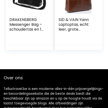
DRAKENSBERG
SID & VAIN Yann
Messenger Bag –
Laptoptas, echt
schoudertas en 15″
leer, grote
laptoptas voor
zakelijke tas, 15
heren in retro-
inch laptop,
vintage-design,
schoudertas,
handgemaakt in
aktetas,
premium kwaliteit,
lerarentas,
15L, canvas en leer,
laptopvak, heren
zwart, DR00141
en dames
Over ons
Tellustravel.be is een moderne alles-in-één prijsvergelijkings-
en beoordelingswebsite die de beste deals biedt die
beschikbaar zijn op amazon en u op de hoogte houdt via de
laatst toegevoegde blogs. Alle afbeeldingen zijn