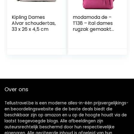
Kipling Dames
modamoda de –
Alvar schoudertas,
T138 – ital dames
33 x 26 x 4,5 cm
rugzak gemaakt
van leer
Over ons
Tellustravel.be is een moderne alles-in-één prijsvergelijkings-
en beoordelingswebsite die de beste deals biedt die
beschikbaar zijn op amazon en u op de hoogte houdt via de
laatst toegevoegde blogs. Alle afbeeldingen zijn
auteursrechtelijk beschermd door hun respectievelijke
eigenaren. Alle geciteerde inhoud is afgeleid van hun