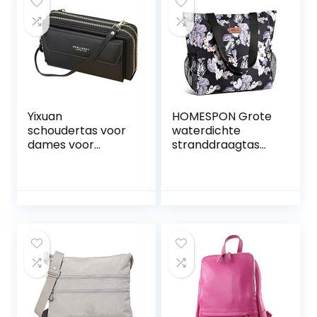
Yixuan
HOMESPON Grote
schoudertas voor
waterdichte
dames voor
stranddraagtas
mobiele telefoon,
met ritssluiting en
portemonnee etc.
zakken voor
met ritssluiting,
vrouwen
kaartvakken, en
verstelbare
schouderriem