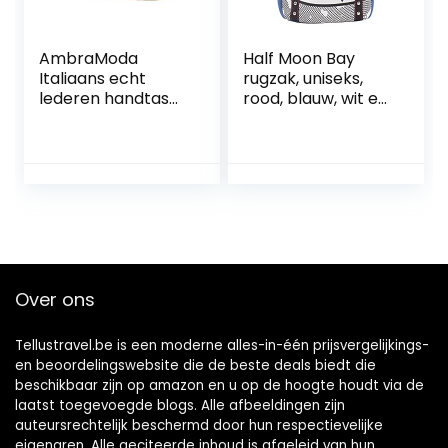
AmbraModa
Half Moon Bay
Italiaans echt
rugzak, uniseks,
lederen handtas
rood, blauw, wit en
schoudertas
zwart, M
crossbody tas
citybag crossover
voor vrouwen
GL007 (Camel)
Over ons
Tellustravel.be is een moderne alles-in-één prijsvergelijkings-
en beoordelingswebsite die de beste deals biedt die
beschikbaar zijn op amazon en u op de hoogte houdt via de
laatst toegevoegde blogs. Alle afbeeldingen zijn
auteursrechtelijk beschermd door hun respectievelijke
eigenaren. Alle geciteerde inhoud is afgeleid van hun