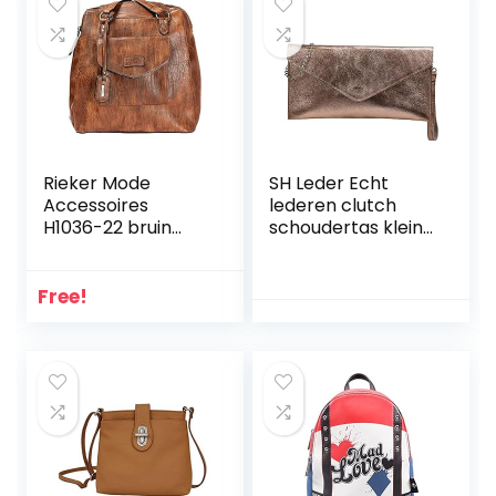
Rieker Mode
SH Leder Echt
Accessoires
lederen clutch
H1036-22 bruin
schoudertas kleine
537130
tas avondtas in
suède of metallic
31,5×16,5cm Palma
Free!
G299