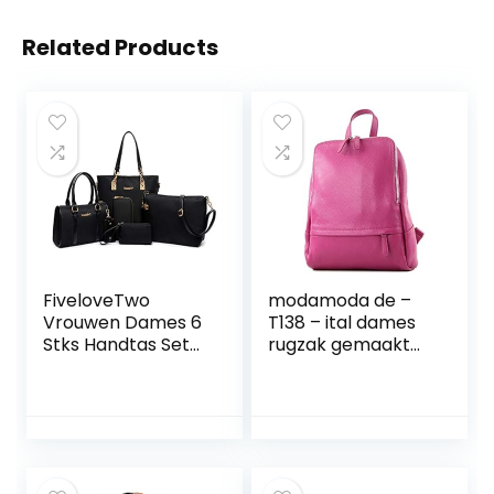
Related Products
FiveloveTwo
modamoda de –
Vrouwen Dames 6
T138 – ital dames
Stks Handtas Set
rugzak gemaakt
Hobo Top Handvat
van leer
Tas Totes Tassen
Crossbody
Schoudertassen
en Portemonnee
Koppeling