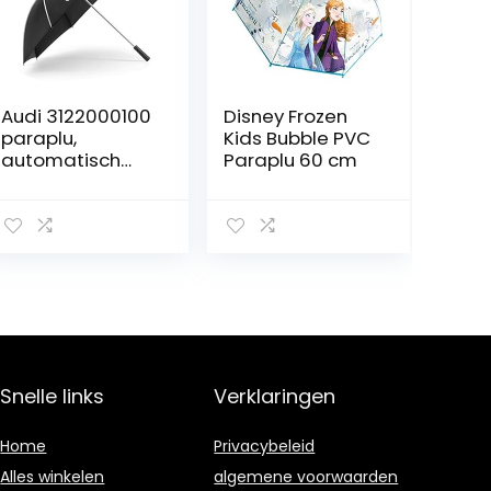
Audi 3122000100
Disney Frozen
paraplu,
Kids Bubble PVC
automatisch
Paraplu 60 cm
scherm, zwart
Snelle links
Verklaringen
Home
Privacybeleid
Alles winkelen
algemene voorwaarden