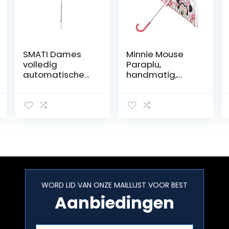
SMATI Dames
Minnie Mouse
volledig
Paraplu,
automatische
handmatig,
golfparaplu
transparant, 42
transparant
cm, Roze &
grote paraplu’s
Transparant, 0,
voor 2 XXL
0
transparant, wit,
Paraplu
WORD LID VAN ONZE MAILLIJST VOOR BEST
Aanbiedingen