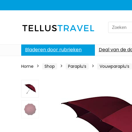
Search
for:
Bladeren door rubrieken
Deal van de d
Home
Shop
Paraplu’s
Vouwparaplu’s