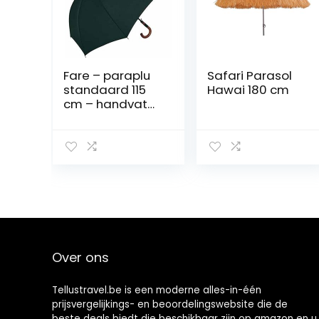
Fare – paraplu
Safari Parasol
standaard 115
Hawai 180 cm
cm – handvat
van hout – 4132
– kleur zwart –
windproof –
automatische
opening
Over ons
Tellustravel.be is een moderne alles-in-één
prijsvergelijkings- en beoordelingswebsite die de
beste deals biedt die beschikbaar zijn op amazon en u