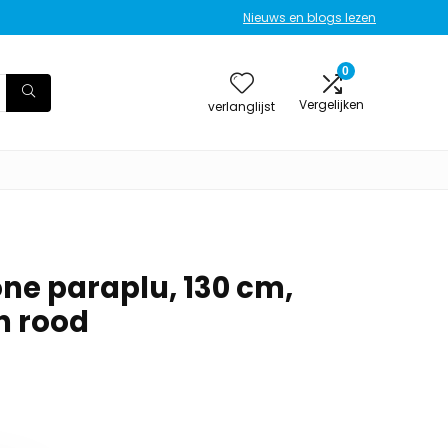
Nieuws en blogs lezen
0
Vergelijken
verlanglijst
one paraplu, 130 cm,
h rood