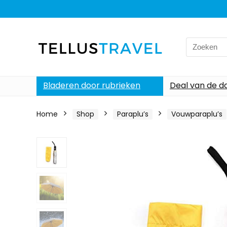
Search
for:
Bladeren door rubrieken
Deal van de d
Home
Shop
Paraplu’s
Vouwparaplu’s