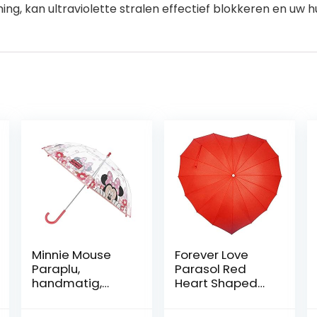
g, kan ultraviolette stralen effectief blokkeren en uw 
Minnie Mouse
Forever Love
Paraplu,
Parasol Red
handmatig,
Heart Shaped
transparant, 42
Girls Umbrella
cm, Roze &
voor