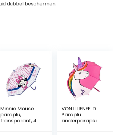
huid dubbel beschermen.
Minnie Mouse
VON LILIENFELD
paraplu,
Paraplu
transparant, 46
kinderparaplu
cm
Kids jongen
meisje vele