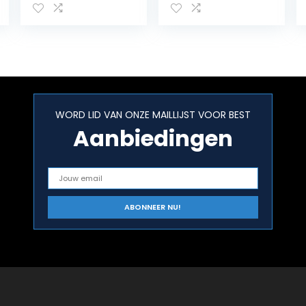
Transparant, 0,
Valentijnsdag,
0
bruiloft,
verloving en
foto rekwisieten
WORD LID VAN ONZE MAILLIJST VOOR BEST
Aanbiedingen