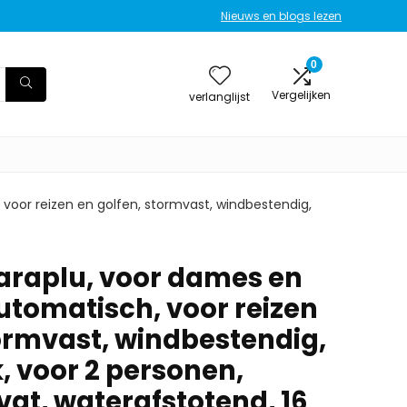
Nieuws en blogs lezen
0
Vergelijken
verlanglijst
 voor reizen en golfen, stormvast, windbestendig,
araplu, voor dames en
utomatisch, voor reizen
tormvast, windbestendig,
k, voor 2 personen,
at, waterafstotend, 16