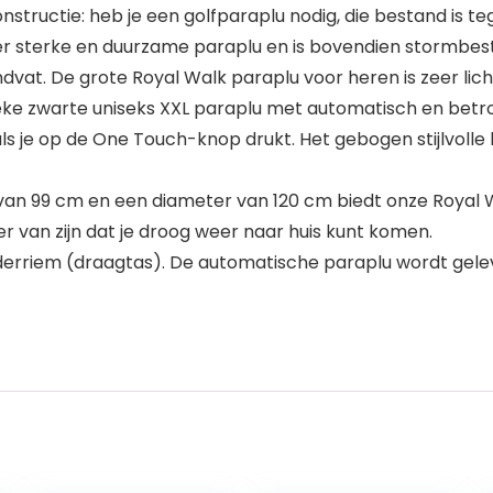
tructie: heb je een golfparaplu nodig, die bestand is
er sterke en duurzame paraplu en is bovendien stormbes
vat. De grote Royal Walk paraplu voor heren is zeer lic
ssieke zwarte uniseks XXL paraplu met automatisch en be
 je op de One Touch-knop drukt. Het gebogen stijlvolle h
 van 99 cm en een diameter van 120 cm biedt onze Royal
r van zijn dat je droog weer naar huis kunt komen.
erriem (draagtas). De automatische paraplu wordt gele