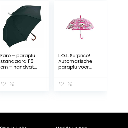
Fare – paraplu
L.O.L. Surprise!
standaard 115
Automatische
cm – handvat
paraplu voor
van hout – 4132
kinderen,
– kleur zwart –
meisjes,
windproof –
stokparaplu,
automatische
koepelparaplu
opening