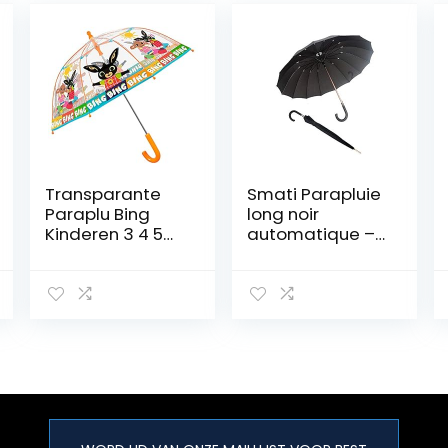
Transparante
Smati Parapluie
Paraplu Bing
long noir
Kinderen 3 4 5
automatique –
Jaar –
Gentleman 16
Reflecterende
baleinen fibre
Kinderparaplu
de verre Susino
met Zwart
paraplu, 92 cm,
Konijntje –
114 liter, zwart
Doorzichtige
(noir)
Regen Paraplu
Bestendig met
Veiligheidsopeni
ng – Diameter