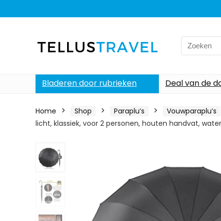
Search
for:
Bladeren door rubrieken
Deal van de d
Home
Shop
Paraplu’s
Vouwparaplu’s
licht, klassiek, voor 2 personen, houten handvat, water