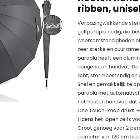
ribben, unise
Verbazingwekkende sterk
golfparaplu nodig, die be
weersomstandigheden en 
zeer sterke en duurzame 
paraplu heeft een alumin
aangenaam handvat. De g
licht, stormbestendig en
Snel en gemakkelijk te op
paraplu met automatisch
het houten handvat, dat 
One Touch-knop drukt. He
tijdens het lopen zelfs vo
Groot genoeg voor 2 pers
diameter van 120 cm bied