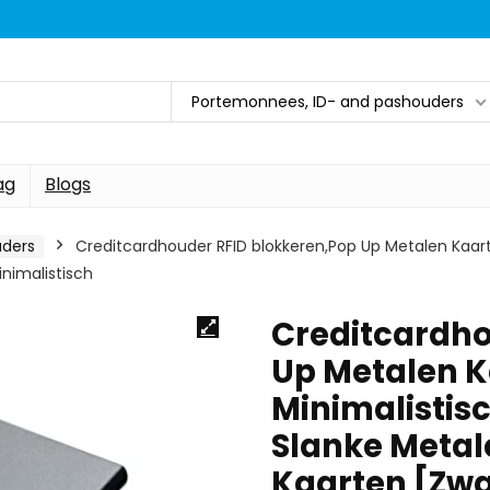
Portemonnees, ID- and pashouders
ag
Blogs
uders
Creditcardhouder RFID blokkeren,Pop Up Metalen Kaar
nimalistisch
Creditcardho
Up Metalen 
Minimalistis
Slanke Metal
Kaarten [Zwa