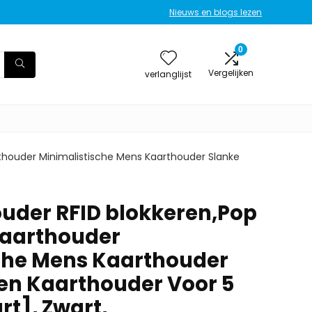
Nieuws en blogs lezen
0
Vergelijken
verlanglijst
thouder Minimalistische Mens Kaarthouder Slanke
uder RFID blokkeren,Pop
Kaarthouder
che Mens Kaarthouder
en Kaarthouder Voor 5
rt], Zwart,