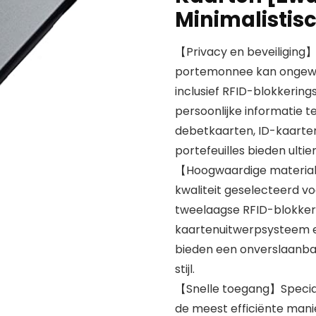
Minimalistis
【Privacy en beveiliging
portemonnee kan ongewe
inclusief RFID-blokkerin
persoonlijke informatie 
debetkaarten, ID-kaarte
portefeuilles bieden ult
【Hoogwaardige materia
kwaliteit geselecteerd vo
tweelaagse RFID-blokkeri
kaartenuitwerpsysteem en
bieden een onverslaanbare
stijl.
【Snelle toegang】Specia
de meest efficiënte mani