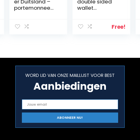
er Duitsland –
double sided
portemonnee
wallet
voor autopapier
Muntentas 10
Duitsland
cm
Free!
WORD LID VAN ONZE MAILLIJST VOOR BEST
Aanbiedingen