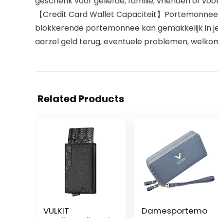
geschenk voor geliefde, familie, vrienden of voor 
【Credit Card Wallet Capaciteit】Portemonnee Dim
blokkerende portemonnee kan gemakkelijk in je 
aarzel geld terug, eventuele problemen, welk
Related Products
VULKIT
Damesportemo