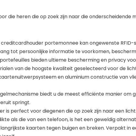
or die heren die op zoek zijn naar die onderscheidende 
 creditcardhouder portemonnee kan ongewenste RFID-sca
ng tot persoonlijke informatie te voorkomen, bescherm
portefeuilles bieden ultieme bescherming en privacy voo
n van de hoogste kwaliteit geselecteerd voor de licht
 kaartenuitwerpsysteem en aluminium constructie van vli
elmechanisme biedt u de meest efficiënte manier om g
eruit springt.
is perfect voor diegenen die op zoek zijn naar een lic
te als die van een telefoon, is het een geweldig alterna
ngrijkste kaarten tegen buigen en breken. Verpakt in e