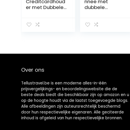
Creditcardhoud
nnee met
er met Dubbele
dubbele
ID-venster
ritssluiting, PU-
Lederen
leer,
Passcase
telefoonportem
Portemonnee
onnee voor
RFID-blokkering
vrouwen, grote
Automatische
capaciteit,
Pop-up
lange clutch,
Kaartportemon
portemonnee
nee voor
met meerdere
Kaarten en
kaartsleuven,
Over ons
Notities
armband,
portemonnee,
grijs 2, Eén maat,
Tellustravel.be is een moderne alles-in-één
Stijlvol.
prijsvergelijkings- en beoordelingswebsite die de
beste deals biedt die beschikbaar zijn op amazon en u
op de hoogte houdt via de laatst toegevoegde blogs.
Alle afbeeldingen zijn auteursrechtelijk beschermd
door hun respectievelijke eigenaren. Alle geciteerde
inhoud is afgeleid van hun respectievelijke bronnen.