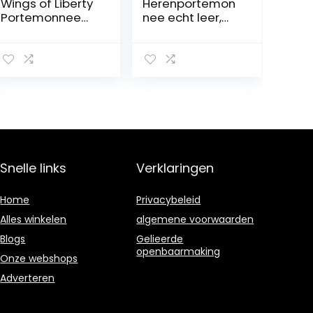
Wings of Liberty
Herenportemon
Portemonnee
nee echt leer,
Handtas
RFID-
veelkleurig
blokkerende
koolstofvezel
tweevoudige
kaarthouder
met 6
kaartsleuven, 2
notitiecomparti
menten en een
ID-venstergleuf,
Snelle links
Verklaringen
Stijlvol
minimalistisch
ontwerp met
Home
Privacybeleid
geschenkdoosje
Alles winkelen
algemene voorwaarden
(zwart)
Blogs
Gelieerde
openbaarmaking
Onze webshops
Adverteren