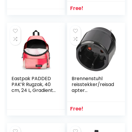
tegen elektrische
schokken – KID
Free!
SAFE. Reisadapter
Type C-aansluiting
(Eurostekker).,wit
Eastpak PADDED
Brennenstuhl
PAK’R Rugzak, 40
reisstekker/reisad
cm, 24 L, Gradient
apter
Pink
(reisstekkeradapt
er voor: USA,
Japan
Free!
stopcontact en
Euro/contourstekk
er) zwart