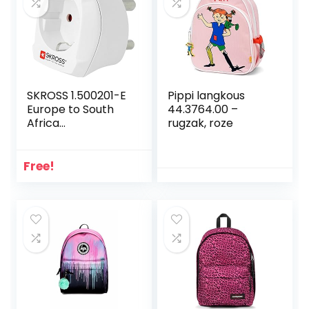
SKROSS 1.500201-E
Pippi langkous
Europe to South
44.3764.00 –
Africa
rugzak, roze
Bescherming
tegen elektrische
schokken – KID
Free!
SAFE. Reisadapter
Type C-aansluiting
(Eurostekker).,wit