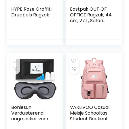
HYPE Roze Graffiti
Eastpak OUT OF
Druppels Rugzak
OFFICE Rugzak, 44
cm, 27 L, Safari
Pink
Boniesun
VARLIVOO Casual
Verduisterend
Meisje Schooltas
oogmasker voor
Student Boekentas
slapen, ultradun
Rugzak College