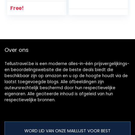
slaapmasker voor
Dagrugzak
vrouwen, mannen,
Vrouwen Tieners
Free!
slaapmasker voor
Rugzak
zijslapers glad,
15.6″Laptop School
huidvriendelijk,
Reizen Camping
glad lycra stof, 3D-
Waterdicht
voorgevormde
Polyester Roze
bekerblinddoek
Over ons
voor comfortabel
dragen
Tellustravel.be is een moderne alles-in-één prijsvergelijkings-
en beoordelingswebsite die de beste deals biedt die
beschikbaar zijn op amazon en u op de hoogte houdt via de
laatst toegevoegde blogs. Alle afbeeldingen zijn
auteursrechtelijk beschermd door hun respectievelijke
eigenaren. Alle geciteerde inhoud is afgeleid van hun
respectievelijke bronnen.
WORD LID VAN ONZE MAILLIJST VOOR BEST