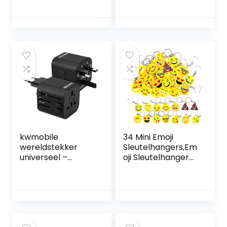
wereldwijd
corriente
universele
adapter, UK
Engeland/USA/EU
Duitsland/UIT
stekker met 2
USB-
stekkeradapters,
reisadapter
stopcontact
kwmobile
34 Mini Emoji
wereldstekker
Sleutelhangers,Em
universeel –
oji Sleutelhanger
Reisstekker
Emoticon
geschikt voor de
Sleutelhanger voor
hele wereld –
Kinderen
Europa, Verenigde
Verjaardagsfeestje
Staten, Afrika,
Gunsten Feestzak
Australië en Azië
Vullers