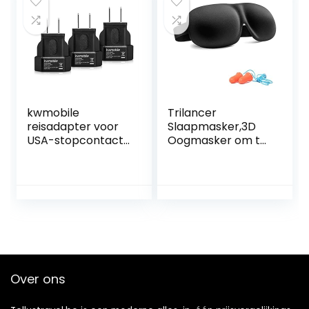
Kinderfeestje
Bedankt Cadeau
Weggeven Cadeau
Ideeën
kwmobile
Trilancer
reisadapter voor
Slaapmasker,3D
USA-stopcontact
Oogmasker om te
– Set van 3
Slapen,
reisstekkers-
Verduistering dat
Geschikt voor
met Oordopjes
landen met type-
A stopcontact –
Voor o.a. USA,
Canada en Mexico
Over ons