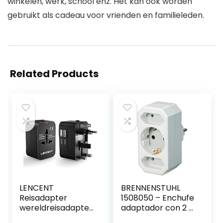
winkelen, werk, school enz. Het kan ook worden
gebruikt als cadeau voor vrienden en familieleden.
Related Products
LENCENT
BRENNENSTUHL
Reisadapter
1508050 – Enchufe
wereldreisadapter
adaptador con 2 +
voor 150+ landen,
1 tomas de