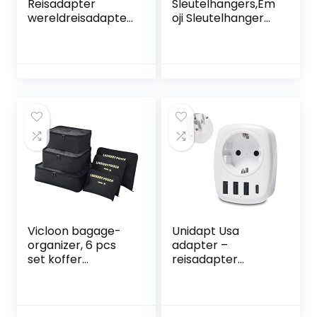
Reisadapter
Sleutelhangers,Em
wereldreisadapter
oji Sleutelhanger
voor 150+ landen,
Emoticon
wereldwijd
Sleutelhanger voor
universele
Kinderen
adapter, UK
Verjaardagsfeestje
Engeland/USA/EU
Gunsten Feestzak
Duitsland/UIT
Vullers
stekker met 2
Kinderfeestje
USB-
Bedankt Cadeau
stekkeradapters,
Weggeven Cadeau
reisadapter
Ideeën
stopcontact
Vicloon bagage-
Unidapt Usa
organizer, 6 pcs
adapter –
set koffer
reisadapter
organizer bevat 3
stopcontact EU
x pakkubussen en
naar Amerika
3 x opbergzakken,
reisstekker
reistassen voor
stekkeradapter