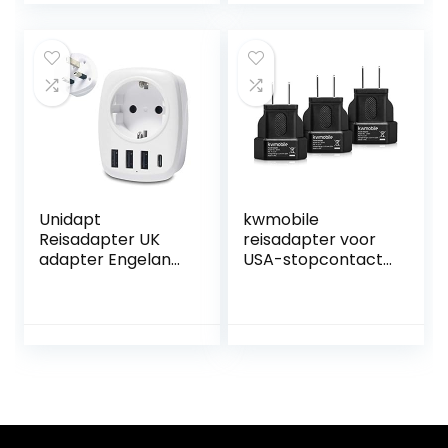
droge kleding,
met 3 USB-
ondergoed,
poorten + 1 type
cosmetica en
C-poort voor
andere
Amerika Canada
accessoires
Mexico
stroomadapter
Schuko-adapter
wit
Unidapt
kwmobile
Reisadapter UK
reisadapter voor
adapter Engeland
USA-stopcontact
Duitsland stekker
– Set van 3
met 3 USB, 1 type
reisstekkers-
C, AC
Geschikt voor
stekkeradapter
landen met type-
reisstekker
A stopcontact –
stroomadapter
Voor o.a. USA,
Schuko op type G
Canada en Mexico
Groot-Brittannië
Ierland wandlader