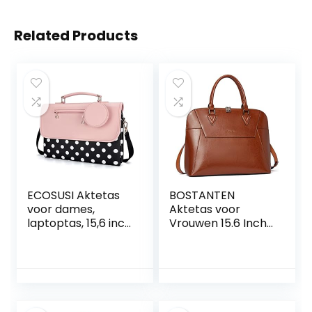
Related Products
ECOSUSI Aktetas
BOSTANTEN
voor dames,
Aktetas voor
laptoptas, 15,6 inch
Vrouwen 15.6 Inch
met laptopvak,
Laptop Lederen
aktetas, leren tas
Slanke Business
om om te hangen,
Messenger Bag
trolley,
Schouder Tote
opsteekbaar,
Handtassen
zakelijke tas,