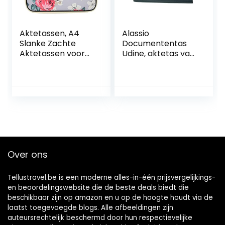
Aktetassen, A4
Alassio
Slanke Zachte
Documententas
Aktetassen voor
Udine, aktetas van
Dames Heren Echt
echt leer,
bloemenpatroon
afsluitbare
Aktetas laptop
documentenmap,
Draagtas
voor A4-formaat
Multifunctionele
aktetas, 39 cm,
Aktetas
zwart
Bestandsmap
Vergaderdocumen
t (inktschilderij)
Over ons
Tellustravel.be is een moderne alles-in-één prijsvergelijkings-
en beoordelingswebsite die de beste deals biedt die
beschikbaar zijn op amazon en u op de hoogte houdt via de
laatst toegevoegde blogs. Alle afbeeldingen zijn
auteursrechtelijk beschermd door hun respectievelijke