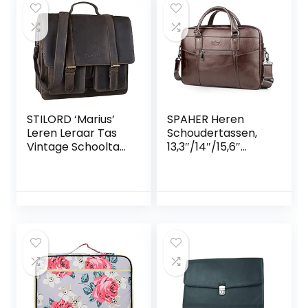
schoudertassen
STILORD ‘Marius’
SPAHER Heren
Leren Leraar Tas
Schoudertassen,
Vintage Schooltas
13,3″/14″/15,6″
Grote Aktetas
Laptop
Laptoptas
Aktetassen, Leder
Schoudertas
Messenger Bag,
Tassen voor
Waterdichte
Leraren
Laptoptassen,
Boekentassen
Vintage Crossbody
Docententas
Tas, Unisex
Lederen
Zakelijke Handtas,
Grote Werktas
van Echt Leer