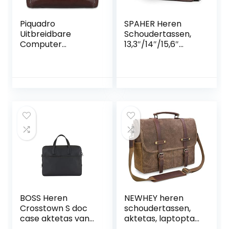
Piquadro
SPAHER Heren
Uitbreidbare
Schoudertassen,
Computer
13,3″/14″/15,6″
Portfolio Aktetas
Laptop
met Ipad/ipadair
Aktetassen, Leder
compartiment
Messenger Bag,
Waterdichte
Laptoptassen,
Vintage Crossbody
Tas, Unisex
Zakelijke Handtas,
Grote Werktas
van Echt Leer
BOSS Heren
NEWHEY heren
Crosstown S doc
schoudertassen,
case aktetas van
aktetas, laptoptas,
Italiaans leer met
waterdicht,