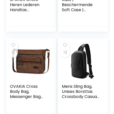
Heren Lederen
Beschermende
Handtas
Soft Case |
Schoudertas IPAD
Materiaal: vilt |
Zakelijke tas Cross
Speciaal
Body Casual Sling
ontworpen voor
Organizer Reistas
Kailo Pain Patch
met verstelbare
schouderriem
OVAKIA Cross
Mens Sling Bag,
Body Bag,
Unisex Borsttas
Messenger Bag
Crossbody Casual
voor Mannen
Schoudertas
Lichtgewicht
Diagonale tas
Schoudertas Retro
Handtas Gym