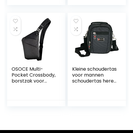
Meerdere Zaktas
Daypack
Unisex
Waterbestendig
Multifunctionele
met USB Opladen
Canvas Man Tas
Poort Messenger
voor Werk School
Bag voor Outdoor
Reizen en Dagelijks
Sport Reizen
Gebruik
Casual Office-
Zwart, Zwart, Large
OSOCE Multi-
Kleine schoudertas
Pocket Crossbody,
voor mannen
borstzak voor
schoudertas heren
heren, anti-
tas zwart
diefstalborstzak
crossover bag ook
draagbaar als
riemtas (2361),
zwart, 15 x 9 x 19
cm, heren tas