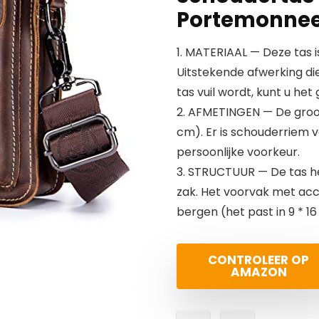
Portemonnee 
1. MATERIAAL — Deze tas 
Uitstekende afwerking di
tas vuil wordt, kunt u he
2. AFMETINGEN — De groott
cm). Er is schouderriem 
persoonlijke voorkeur.
3. STRUCTUUR — De tas he
zak. Het voorvak met acc
bergen (het past in 9 * 1
CONTROLEER OP
AMAZON