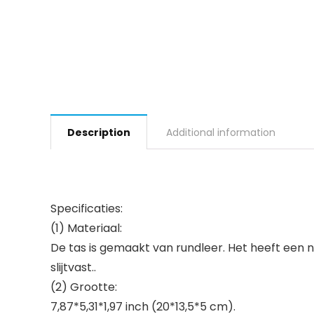
Description
Additional information
Specificaties:
(1) Materiaal:
De tas is gemaakt van rundleer. Het heeft een na
slijtvast..
(2) Grootte:
7,87*5,31*1,97 inch (20*13,5*5 cm).