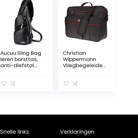
Aucuu Sling Bag
Christian
leren borsttas,
Wippermann
anti-diefstal
Vliegbegeleider
borsttas, kleine
schoudertas tas
schoudertas,
werktas
herenrugzak
herentas
met USB-kabel,
liggend
vintage
formaat
crossbody
schoudertas
voor casual
outdoor
wandelen reizen
Snelle links
Verklaringen
– bruin/zwart