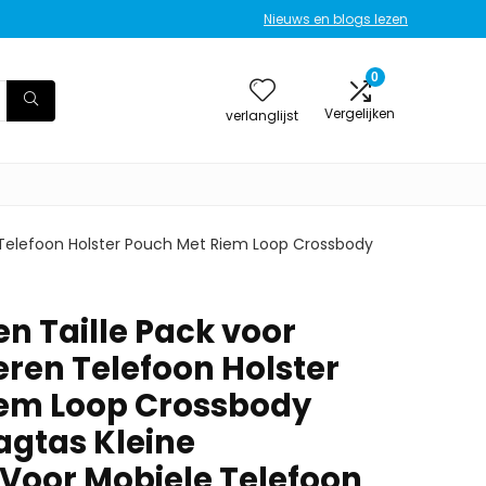
Nieuws en blogs lezen
0
Vergelijken
verlanglijst
 Telefoon Holster Pouch Met Riem Loop Crossbody
n Taille Pack voor
ren Telefoon Holster
iem Loop Crossbody
agtas Kleine
Voor Mobiele Telefoon