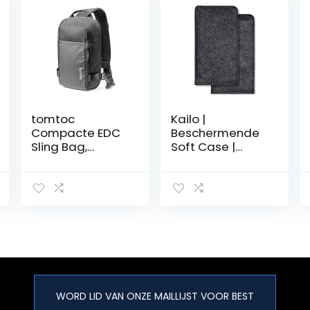
tomtoc
Kailo |
Compacte EDC
Beschermende
Sling Bag,
Soft Case |
Minimalistische
Materiaal: vilt |
Borst
Speciaal
Schouderrugzak
ontworpen voor
Crossbody Tas
Kailo Pain Patch
voor 11 inch iPad
Pro 2021 met
Toetsenbord,
Waterbestendig
Lichtgewicht
Casual
WORD LID VAN ONZE MAILLIJST VOOR BEST
Dagrugzak voor