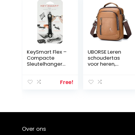
KeySmart Flex –
UBORSE Leren
Compacte
schoudertas
Sleutelhanger
voor heren,
en Sleutel
vintage
Organizer (tot 8
boodschappent
Sleutels, Zwart)
as, casual
Free!
crossbody,
grote tas voor
werk, business,
school, dagelijks
gebruik
Over ons