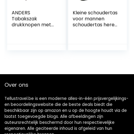
ANDERS
Kleine schoudertas
Tabakszak
voor mannen
drukknopen met
schoudertas heren
gravure I
tas zwart
Lederdesign
crossover bag ook
Germany,
draagbaar als
Donkerbruin
riemtas (2361),
motief 3, U
zwart, 15 x 9 x 19
cm, heren tas
Over ons
Tellustravel.be is een moderne alles-in-één prijsvergelijkings-
en beoordelingswebsite die de beste deals biedt die
beschikbaar zijn op amazon en u op de hoogte houdt via de
laatst toegevoegde blogs. Alle afbeeldingen zijn
auteursrechtelijk beschermd door hun respectievelijke
eigenaren. Alle geciteerde inhoud is afgeleid van hun