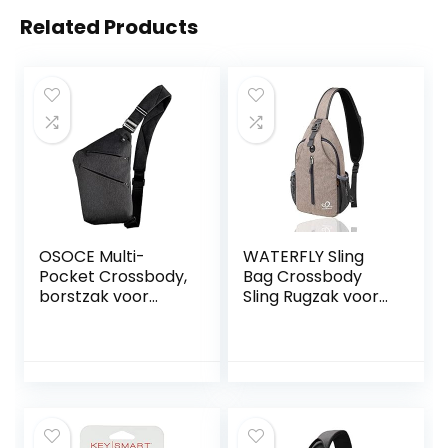
Related Products
OSOCE Multi-
WATERFLY Sling
Pocket Crossbody,
Bag Crossbody
borstzak voor
Sling Rugzak voor
heren, anti-
dames en heren,
diefstalborstzak
borsttas,
schoudertas,voor
buiten, vrije tijd,
sport