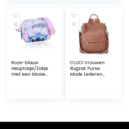
wandelen,
dagelijks gebruik
Roze-blauw
CLUCI Vrouwen
Heuptasje/Zakje
Rugzak Purse
met een Mooie
Mode Lederen
Afbeelding – Stitch
Grote Designer
DISNEY
Reistas Dames
Schoudertassen