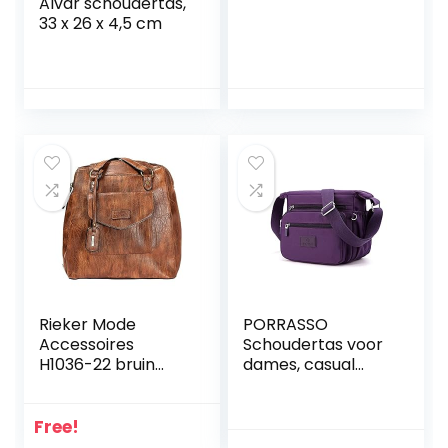
Alvar schoudertas,
33 x 26 x 4,5 cm
Rieker Mode
PORRASSO
Accessoires
Schoudertas voor
H1036-22 bruin
dames, casual
537130
schoudertas,
meerdere tas,
nylon handtas
Free!
voor reizen,