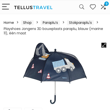
0
Home
Shop
Paraplu’s
Stokparaplu's
Playshoes Jongens 3D bouwplaats paraplu, blauw (marine
11), één maat