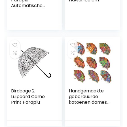
Automatische
Zonnebloem
Vrouwen Mannen
Motief Bloemen
Birdcage 2
Handgemaakte
Luipaard Camo
geborduurde
Print Paraplu
katoenen dames
paraplu parasol
bruiloft decoratie
set van 5 stuks 61 x
61 cm