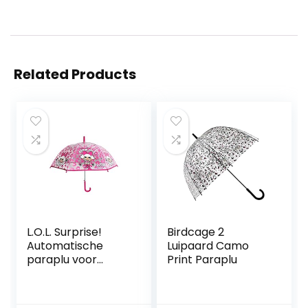
Related Products
L.O.L. Surprise!
Birdcage 2
Automatische
Luipaard Camo
paraplu voor
Print Paraplu
kinderen, meisjes,
stokparaplu,
koepelparaplu