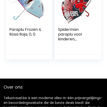
Paraplu Frozen II,
Spiderman
Rosa Roja, 0, 0
paraplu voor
kinderen,
meerkleurig,
uniseks, met bel
Over ons
Tellustravel.be is een moderne alles-in-één prijsvergelijkings-
en beoordelingswebsite die de beste deals biedt die