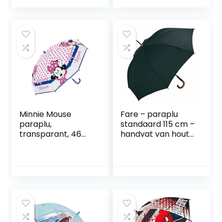
Minnie Mouse
Fare – paraplu
paraplu,
standaard 115 cm –
transparant, 46
handvat van hout
cm
– 4132 – kleur
zwart – windproof
– automatische
opening