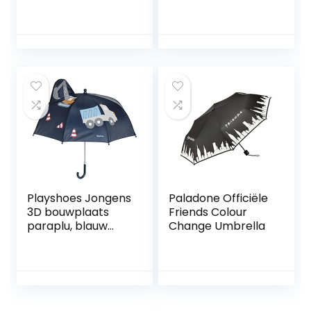
Umbrella voor
Transparant,
Valentijnsdag,
Originele EU
bruiloft, verloving
en foto
rekwisieten
Playshoes Jongens
Paladone Officiële
3D bouwplaats
Friends Colour
paraplu, blauw
Change Umbrella
(marine 11), één
maat