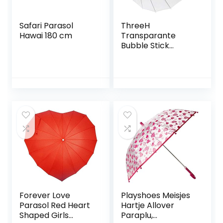
Safari Parasol
ThreeH
Hawai 180 cm
Transparante
Bubble Stick
Paraplu
Automatische
Open 16 Stalen
Ribs Oversized
Winddicht Dome
KS10
Forever Love
Playshoes Meisjes
Parasol Red Heart
Hartje Allover
Shaped Girls
Paraplu,