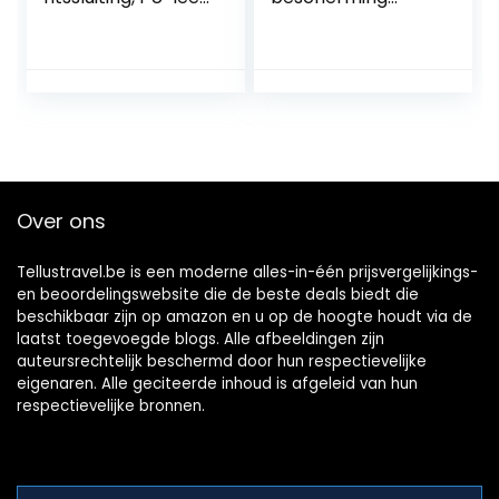
telefoonportemon
portemonnee
nee voor vrouwen,
heren met geldvak
grote capaciteit,
mini kaarthouder
lange clutch,
portemonnee
portemonnee met
voor 5-7 kaarten
meerdere
en bankbiljetten,
kaartsleuven,
lila, lila
armband,
portemonnee, grijs
Over ons
2, Eén maat,
Stijlvol.
Tellustravel.be is een moderne alles-in-één prijsvergelijkings-
en beoordelingswebsite die de beste deals biedt die
beschikbaar zijn op amazon en u op de hoogte houdt via de
laatst toegevoegde blogs. Alle afbeeldingen zijn
auteursrechtelijk beschermd door hun respectievelijke
eigenaren. Alle geciteerde inhoud is afgeleid van hun
respectievelijke bronnen.