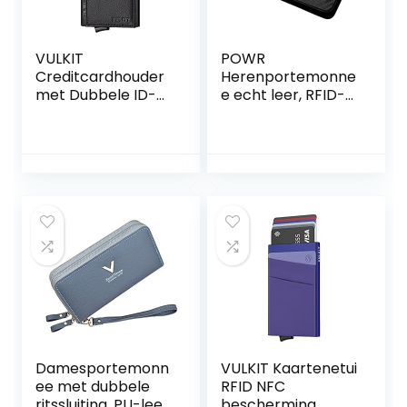
VULKIT
POWR
Creditcardhouder
Herenportemonne
met Dubbele ID-
e echt leer, RFID-
venster Lederen
blokkerende
Passcase
koolstofvezel
Portemonnee
tweevoudige
RFID-blokkering
kaarthouder met 6
Automatische
kaartsleuven, 2
Pop-up
notitiecompartime
Kaartportemonne
nten en een ID-
e voor Kaarten en
venstergleuf,
Notities
Stijlvol
minimalistisch
ontwerp met
geschenkdoosje
(zwart)
Damesportemonn
VULKIT Kaartenetui
ee met dubbele
RFID NFC
ritssluiting, PU-leer,
bescherming