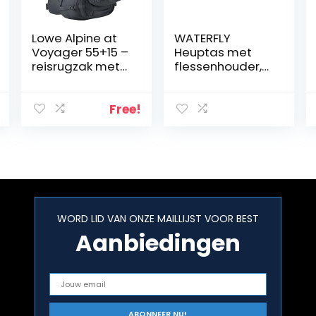
Lowe Alpine at
WATERFLY
Voyager 55+15 –
Heuptas met
reisrugzak met
flessenhouder,
opbergbaar
verstelbare
rugsysteem
heuptas,
hondentraining,
Free!
telefoonvak,
waterdicht, voor
wandelen,
reizen,
kamperen
WORD LID VAN ONZE MAILLIJST VOOR BEST
Aanbiedingen