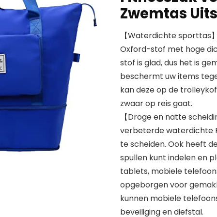
Zwemtas Uits
【Waterdichte sporttas】M
Oxford-stof met hoge dicht
stof is glad, dus het is g
beschermt uw items tegen
kan deze op de trolleyko
zwaar op reis gaat.
【Droge en natte scheidi
verbeterde waterdichte P
te scheiden. Ook heeft d
spullen kunt indelen en p
tablets, mobiele telefoo
opgeborgen voor gemakkeli
kunnen mobiele telefoon
beveiliging en diefstal.