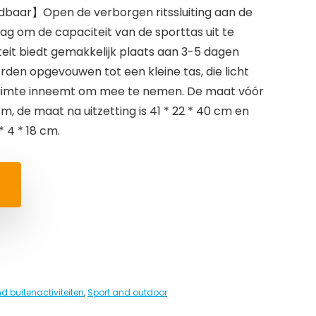
baar】Open de verborgen ritssluiting aan de
ag om de capaciteit van de sporttas uit te
teit biedt gemakkelijk plaats aan 3-5 dagen
rden opgevouwen tot een kleine tas, die licht
ruimte inneemt om mee te nemen. De maat vóór
8 cm, de maat na uitzetting is 41 * 22 * ​​40 cm en
 4 * 18 cm.
d buitenactiviteiten
,
Sport and outdoor