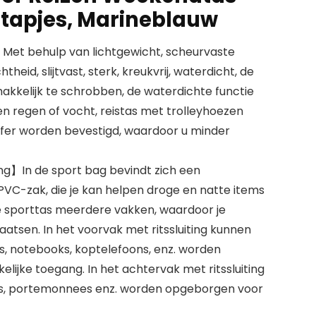
tapjes, Marineblauw
et behulp van lichtgewicht, scheurvaste
heid, slijtvast, sterk, kreukvrij, waterdicht, de
emakkelijk te schrobben, de waterdichte functie
 regen of vocht, reistas met trolleyhoezen
ffer worden bevestigd, waardoor u minder
ng】In de sport bag bevindt zich een
VC-zak, die je kan helpen droge en natte items
e sporttas meerdere vakken, waardoor je
laatsen. In het voorvak met ritssluiting kunnen
ns, notebooks, koptelefoons, enz. worden
jke toegang. In het achtervak ​​met ritssluiting
s, portemonnees enz. worden opgeborgen voor