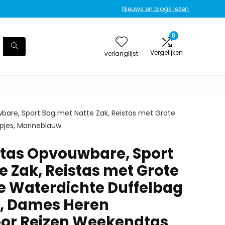
Nieuws en blogs lezen
0
Vergelijken
verlanglijst
are, Sport Bag met Natte Zak, Reistas met Grote
pjes, Marineblauw
tas Opvouwbare, Sport
e Zak, Reistas met Grote
te Waterdichte Duffelbag
 Dames Heren
oor Reizen Weekendtas