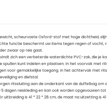
t, scheurvaste Oxford-stof met hoge dichtheid, slijtvast,
ichte functie beschermt uw items tegen regen of vocht, 
der zwaar op reis gaat.
indt zich een verbeterde waterdichte PVC-zak, die je ka
spullen kunt indelen en plaatsen. In het voorvak met rits
n voor gemakkelijke toegang. In het achtervak ​​met rits
iliging en diefstal.
 ritssluiting aan de onderkant van de duffelbag om de 
3-5 dagen reiskleding en kan ook worden opgevouwen tot e
breiding is 41 * 22 * ​​28 cm, de maat na uitzetting is 41 