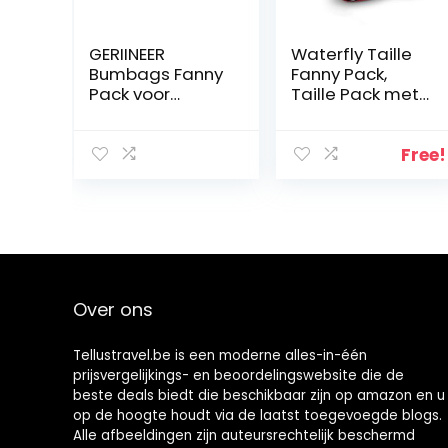
GERIINEER
Waterfly Taille
Bumbags Fanny
Fanny Pack,
Pack voor
Taille Pack met
dames en
Fleshouder
heren,
Waterafstotend
waterdichte
e Bum Bag Hond
Free!
heuptas met 5
Wandelen
zakken met
Heuptas (Helder
ritssluiting voor
rood)
hondenwandele
n, wandelen,
wandelen,
reizen en
Over ons
outdoor-
activiteiten
Tellustravel.be is een moderne alles-in-één
prijsvergelijkings- en beoordelingswebsite die de
beste deals biedt die beschikbaar zijn op amazon en u
op de hoogte houdt via de laatst toegevoegde blogs.
Alle afbeeldingen zijn auteursrechtelijk beschermd