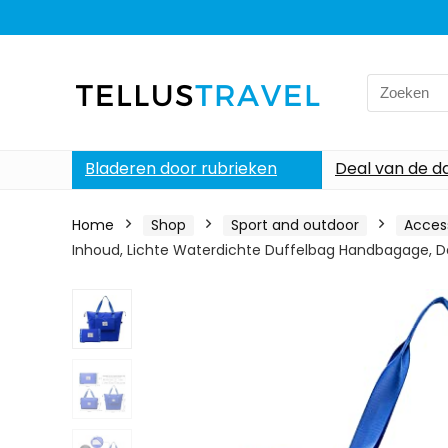
Search
for:
Bladeren door rubrieken
Deal van de d
Home
Shop
Sport and outdoor
Access
Inhoud, Lichte Waterdichte Duffelbag Handbagage, D