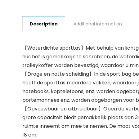
Description
Additional information
【Waterdichte sporttas】Met behulp van lichtgewich
dus het is gemakkelijk te schrobben, de waterd
trolleykoffer worden bevestigd, waardoor u min
【Droge en natte scheiding】In de sport bag bev
heeft de sporttas meerdere vakken, waardoor je 
notebooks, koptelefoons, enz. worden opgeborge
portemonnees enz. worden opgeborgen voor beve
【Opvouwbaar en uitbreidbaar】Open de verborgen
grote capaciteit biedt gemakkelijk plaats aan 
ruimte inneemt om mee te nemen. De maat vóór uit
18 cm.