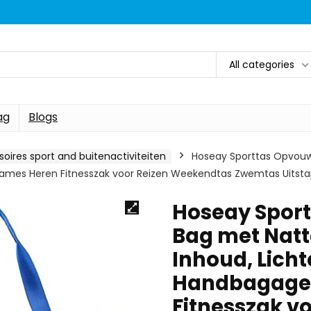
All categories
ag
Blogs
oires sport and buitenactiviteiten
Hoseay Sporttas Opvouwb
ames Heren Fitnesszak voor Reizen Weekendtas Zwemtas Uitsta
Hoseay Sport
Bag met Natt
Inhoud, Lich
Handbagage,
Fitnesszak v