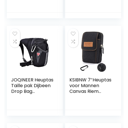
Sport Jogging
motorfiets fietsen
Training Fitness
multifunctioneel
tactisch dij
heuptasje reizen
vissen fietsen
buiten zwart
JOQINEER Heuptas
KSIBNW 7″Heuptas
Taille pak Dijbeen
voor Mannen
Drop Bag
Canvas Riem
Tactische Militaire
Portemonnee Tas
Rijden Motorfiets
met 3 Zakken
Outdoor Bike
Heuptas Heuptasje
Fietsen Multi-
Waterdichte
purpose
Tactische
Messenger
Telefoonhouder