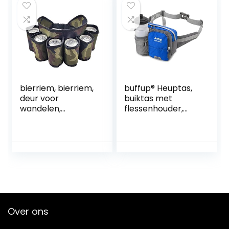
Schoudertas door
Portemonnee
D & B Sport
Outdoor Heuptas
met Riemclip voor
maximaal 7 inch
Telefoon
bierriem, bierriem,
buffup® Heuptas,
deur voor
buiktas met
wandelen,
flessenhouder,
kamperen,
geschikt voor
picknicken.
dames en heren,
waterdicht,
ademend, geschikt
voor wandelen,
kamperen, reizen,
fietsen, blauw
Over ons