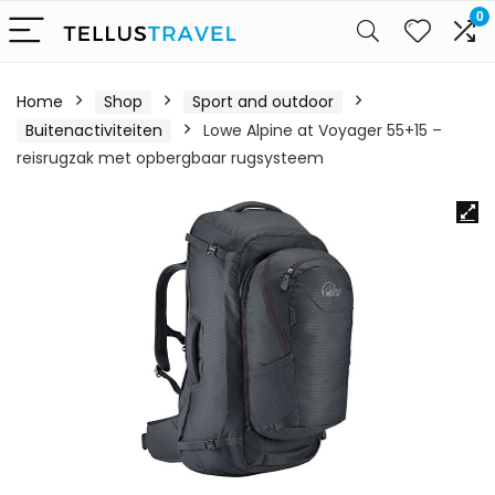
0
Home
Shop
Sport and outdoor
Buitenactiviteiten
Lowe Alpine at Voyager 55+15 –
reisrugzak met opbergbaar rugsysteem