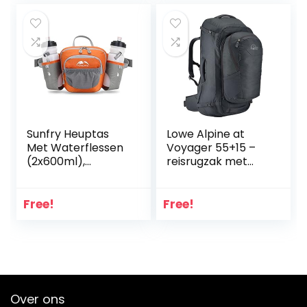
voor op de
Draagbare Taille
camping, tijdens
Packs Tas voor
het wandelen en
Hardlopen Sport
het reizen
Wandelen
Camping Fitness
Reizen, Kleur: wit,
Sunfry Heuptas
Lowe Alpine at
Met Waterflessen
Voyager 55+15 –
(2x600ml),
reisrugzak met
Wandelheuptas
opbergbaar
Heuptas Heren
rugsysteem
Waterafstotende
Free!
Free!
Hardlooptassen
voor Dames
Verstelbare
Camping Heuptas
Met Flessen
(Oranje)
Over ons