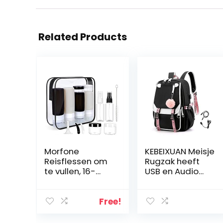
Related Products
Morfone
KEBEIXUAN Meisje
Reisflessen om
Rugzak heeft
te vullen, 16-
USB en Audio
delige reisset,
Kabel Interface
met toilettas,
Geschikt als
lekvrij,
Student School
Free!
navulbaar, Tsa-
Bag Laptop
goedgekeurde
Rugzak Leisure