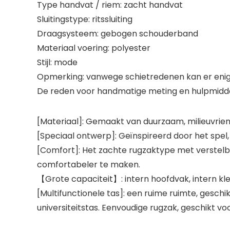
Type handvat / riem: zacht handvat
Sluitingstype: ritssluiting
Draagsysteem: gebogen schouderband
Materiaal voering: polyester
Stijl: mode
Opmerking: vanwege schietredenen kan er enige a
De reden voor handmatige meting en hulpmiddel
[Materiaal]: Gemaakt van duurzaam, milieuvriend
[Speciaal ontwerp]: Geïnspireerd door het spel,
[Comfort]: Het zachte rugzaktype met verstel
comfortabeler te maken.
【Grote capaciteit】: intern hoofdvak, intern klei
[Multifunctionele tas]: een ruime ruimte, gesch
universiteitstas. Eenvoudige rugzak, geschikt voo