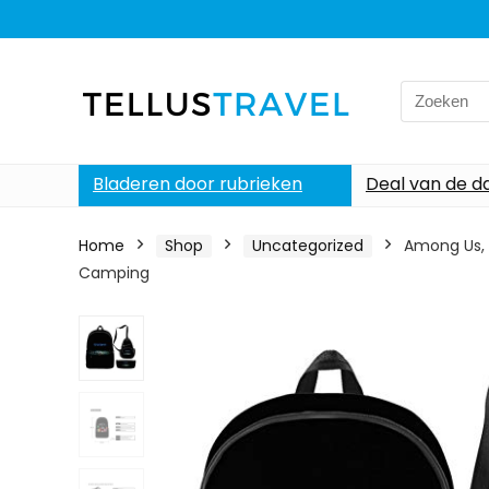
Search
for:
Bladeren door rubrieken
Deal van de d
Home
Shop
Uncategorized
Among Us, 
Camping