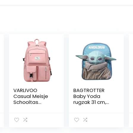
VARLIVOO
BAGTROTTER
Casual Meisje
Baby Yoda
Schooltas
rugzak 31 cm,
Student
met 3D-details
Boekentas
Rugzak College
Dagrugzak
Vrouwen Tieners