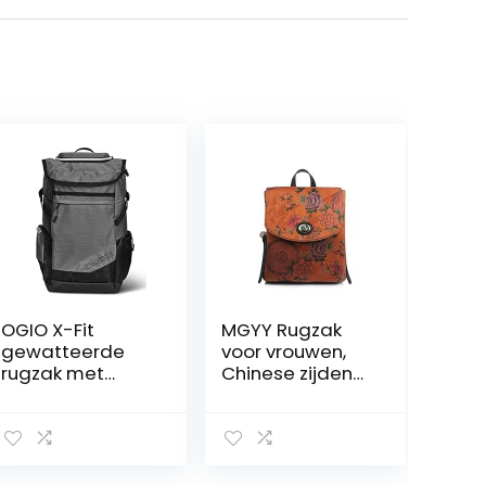
OGIO X-Fit
MGYY Rugzak
gewatteerde
voor vrouwen,
rugzak met
Chinese zijden
schoenenvak en
reizen rugzak
Tech Vault, grijs,
schoudertas
47 cm-23 liter
kleine casual
dagrugzak voor
grils (pioenroos