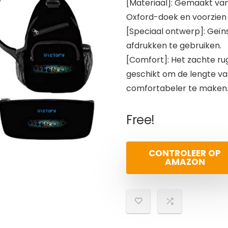
[Materiaal]: Gemaakt van 
Oxford-doek en voorzien v
[Speciaal ontwerp]: Geïns
afdrukken te gebruiken.
[Comfort]: Het zachte r
geschikt om de lengte v
comfortabeler te maken
Free!
CONTROLEER OP
AMAZON