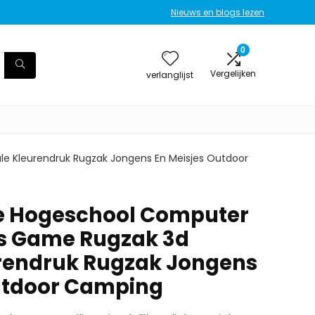
Nieuws en blogs lezen
0
Vergelijken
verlanglijst
e Kleurendruk Rugzak Jongens En Meisjes Outdoor
e Hogeschool Computer
as Game Rugzak 3d
urendruk Rugzak Jongens
utdoor Camping