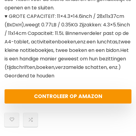
openen en te sluiten.
♥ GROTE CAPACITEIT: 11×4.3×14.6inch / 28x11x37cm
(BxDxH),weegt 0.77LB / 0.35KG Zijzakken: 4.3×5.5inch
/ 11x14cm Capaciteit: 11.5L Binnenverdeler past op de
A4-tablet, activiteitenboeken,enz.een lunchtas,twee
kleine notitieboekjes, twee boeken en een bidon.Het
is een handige manier geweest om hun bezittingen
(tijdschriften,boeken,verzamelde schatten, enz.)
Geordend te houden
CONTROLEER OP AMAZON