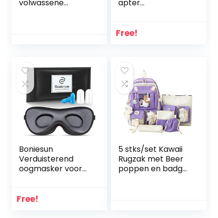
volwassene
apter
Bagage-
(reisstekkeradapt
Messenger Tas (1-
er voor: USA,
Pack)
Japan
Free!
stopcontact en
Euro/contourstekk
er) zwart
Boniesun
5 stks/set Kawaii
Verduisterend
Rugzak met Beer
oogmasker voor
poppen en badges
slapen, ultradun
Accessoires,
slaapmasker voor
Canvas
vrouwen, mannen,
Schooltassen Set
Free!
slaapmasker voor
Leuke Rugzak voor
zijslapers glad,
Cosplay Tiener