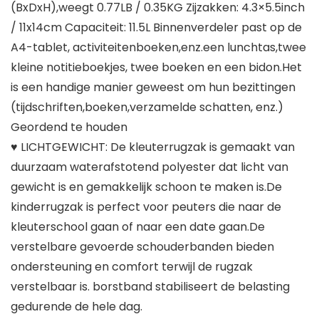
(BxDxH),weegt 0.77LB / 0.35KG Zijzakken: 4.3×5.5inch
/ 11x14cm Capaciteit: 11.5L Binnenverdeler past op de
A4-tablet, activiteitenboeken,enz.een lunchtas,twee
kleine notitieboekjes, twee boeken en een bidon.Het
is een handige manier geweest om hun bezittingen
(tijdschriften,boeken,verzamelde schatten, enz.)
Geordend te houden
♥ LICHTGEWICHT: De kleuterrugzak is gemaakt van
duurzaam waterafstotend polyester dat licht van
gewicht is en gemakkelijk schoon te maken is.De
kinderrugzak is perfect voor peuters die naar de
kleuterschool gaan of naar een date gaan.De
verstelbare gevoerde schouderbanden bieden
ondersteuning en comfort terwijl de rugzak
verstelbaar is. borstband stabiliseert de belasting
gedurende de hele dag.