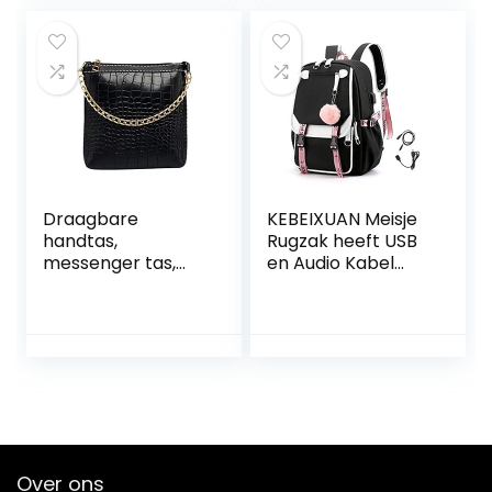
huidvriendelijk,
Student Grote
glad lycra stof, 3D-
Capaciteit
voorgevormde
Schooltas Clutch
bekerblinddoek
Boekentassen
voor comfortabel
dragen
Draagbare
KEBEIXUAN Meisje
handtas,
Rugzak heeft USB
messenger tas,
en Audio Kabel
all-match,
Interface Geschikt
messenger bag,
als Student School
handtas en
Bag Laptop Rugzak
avondtas, parel
Leisure Rugzak
Over ons