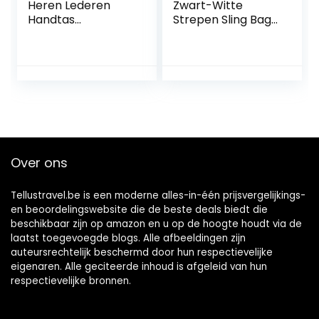
Heren Lederen
Zwart-Witte
Handtas
Strepen Sling Bags,
Schoudertas IPAD
Crossbody
Zakelijke tas Cross
Schoudertas
Body Casual Sling
Borsttas Reizen
Organizer Reistas
Wandelen
met verstelbare
Dagrugzak Voor
schouderriem
Mannen Vrouwen
Over ons
Tellustravel.be is een moderne alles-in-één prijsvergelijkings-
en beoordelingswebsite die de beste deals biedt die
beschikbaar zijn op amazon en u op de hoogte houdt via de
laatst toegevoegde blogs. Alle afbeeldingen zijn
auteursrechtelijk beschermd door hun respectievelijke
eigenaren. Alle geciteerde inhoud is afgeleid van hun
respectievelijke bronnen.