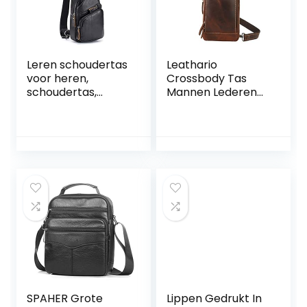
schouderriem Grijs
Leren schoudertas
Leathario
voor heren,
Crossbody Tas
schoudertas,
Mannen Lederen
borsttas,
Sling Bag Borst
waterbestendig,
Schoudertas
draagtas,
Vintage
schoudertas,
Multifunctionele
boodschappentas,
Anti-Diefstal
voor wandelen,
Business Casual
werken, school,
Outdoor Reizen
zaken, fietsen,
Bruin
reizen
SPAHER Grote
Lippen Gedrukt In