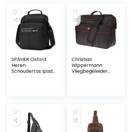
SPAHER Oxford
Christian
Heren
Wippermann
Schoudertas Ipad
Vliegbegeleider
Messenger
schoudertas tas
Zakelijke tas
werktas herentas
Crossbody Tote
liggend formaat
Satchel Sling
Waterdichte
reistas Handtas
Kindle Tablethoes
Dagelijkse
manentas Cadeau
met verstelbare