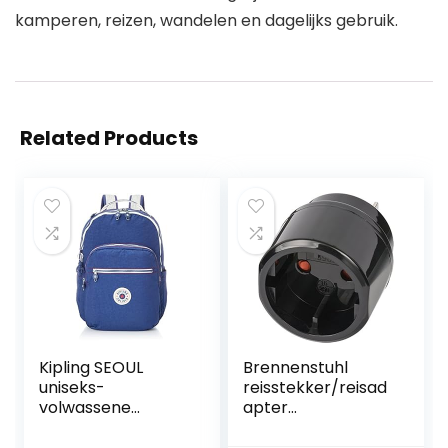
kamperen, reizen, wandelen en dagelijks gebruik.
Related Products
Kipling SEOUL
Brennenstuhl
uniseks-
reisstekker/reisad
volwassene
apter
Bagage-
(reisstekkeradapt
Messenger Tas (1-
er voor: USA,