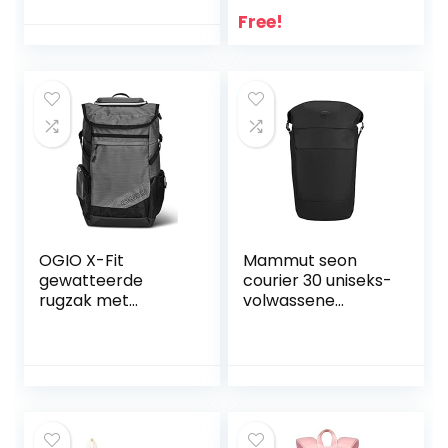
Pack)
Japan
Free!
stopcontact en
Euro/contourstekk
er) zwart
OGIO X-Fit
Mammut seon
gewatteerde
courier 30 uniseks-
rugzak met
volwassene
schoenenvak en
Dagrugzak
Tech Vault, grijs,
47 cm-23 liter