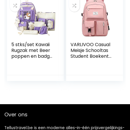
5 stks/set Kawaii
VARLIVOO Casual
Rugzak met Beer
Meisje Schooltas
poppen en badges
Student Boekentas
Accessoires,
Rugzak College
Canvas
Dagrugzak
Schooltassen Set
Vrouwen Tieners
Leuke Rugzak voor
Rugzak
Cosplay Tiener
15.6″Laptop School
Student Grote
Reizen Camping
Capaciteit
Waterdicht
Schooltas Clutch
Polyester Roze
Boekentassen
Over ons
Tellustravel.be is een moderne alles-in-één prijsvergelijkings-