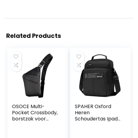
Related Products
OSOCE Multi-
SPAHER Oxford
Pocket Crossbody,
Heren
borstzak voor
Schoudertas Ipad
heren, anti-
Messenger
diefstalborstzak
Zakelijke tas
Crossbody Tote