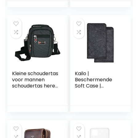
Satchel Sling
Waterdichte
reistas Handtas
Kindle Tablethoes
Dagelijkse
manentas Cadeau
met verstelbare
schouderriem Grijs
Kleine schoudertas
Kailo |
voor mannen
Beschermende
schoudertas heren
Soft Case |
tas zwart
Materiaal: vilt |
crossover bag ook
Speciaal
draagbaar als
ontworpen voor
riemtas (2361),
Kailo Pain Patch
zwart, 15 x 9 x 19
cm, heren tas