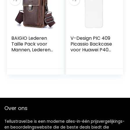
BAIGIO Lederen
V-Design PIC 409
Taille Pack voor
Picassio Backcase
Mannen, Lederen
voor Huawei P40
Telefoon Holster
Lite E
Pouch Met Riem
transparante
Loop Crossbody
transparante hoes
Telefoon Draagtas
ultradunne
Kleine
volledige
Schoudertas Voor
bescherming
Mobiele Telefoon
compatibel met
Portemonnee
Huawei P40 Lite E
Sleutel, BRON, S
Over ons
Tellustravel.be is een moderne alles-in-één prijsvergelijkings-
en beoordelingswebsite die de beste deals biedt die